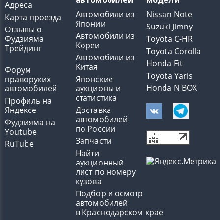
автомобилей
модели
Адреса
Автомобили из
Nissan Note
Карта проезда
Японии
Suzuki Jimny
Отзывы о
Автомобили из
Фудзияма
Toyota C-HR
Кореи
Трейдинг
Toyota Corolla
Автомобили из
Honda Fit
Китая
Форум
Toyota Yaris
праворуких
Японские
Honda N BOX
автомобилей
аукционы и
статистика
Профиль на
Яндексе
Доставка
автомобилей
Фудзияма на
по России
Youtube
Запчасти
RuTube
Найти
аукционный
лист по номеру
кузова
Подбор и осмотр
автомобилей
в Краснодарском крае