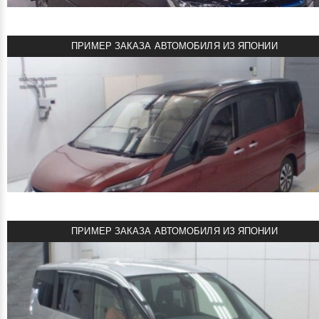
Объем двигателя: 1.2 л + электромотор
Мощность: 84 л.с.
Пробег: 48000 км
ПРИМЕР ЗАКАЗА АВТОМОБИЛЯ ИЗ ЯПОНИИ
Комплектация: e-Power Highway Star
смотреть подробнее
1850000 ¥
Цена:
NISSAN SERENA E POWER 2018
Куплен под заказ!
Объем двигателя: 1.2 л + электромотор
Мощность: 84 л.с.
Пробег: 89000 км
Комплектация: ​E-Power Highway Star
ПРИМЕР ЗАКАЗА АВТОМОБИЛЯ ИЗ ЯПОНИИ
смотреть подробнее
1469000 руб
Цена: