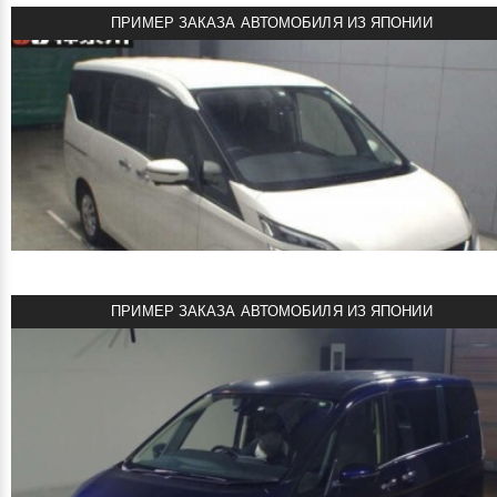
Пробег: 78000 км
ПРИМЕР ЗАКАЗА АВТОМОБИЛЯ ИЗ ЯПОНИИ
Комплектация: Highway Star
смотреть подробнее
1800000 ¥
Цена:
NISSAN SERENA E-POWER 2018
Куплен под заказ!
USS Tokyo 4.5 B
Объем двигателя: 1.2 л + электромотор
Мощность: 84 л.с. + 100 кВт
Пробег: 32000 км
ПРИМЕР ЗАКАЗА АВТОМОБИЛЯ ИЗ ЯПОНИИ
Комплектация: E-Power Highway Star
смотреть подробнее
1342000 руб
Цена:
NISSAN SERENA 2018
Автомобиль под заказ!