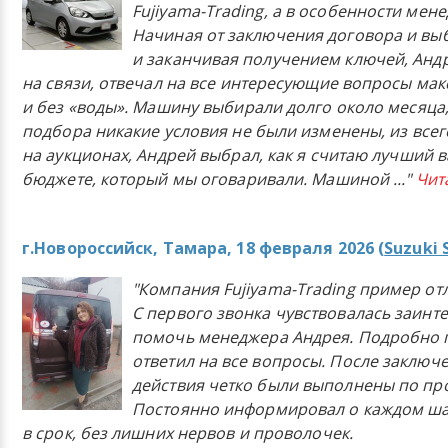
Fujiyama-Trading, а в особенности мен
Начиная от заключения договора и в
и заканчивая получением ключей, Анд
на связи, отвечал на все интересующие вопросы ма
и без «воды». Машину выбирали долго около месяца,
подбора никакие условия не были изменены, из всего
на аукционах, Андрей выбрал, как я считаю лучший в
бюджете, который мы оговаривали. Машиной
..."
Чит
г.Новороссийск, Тамара, 18 февраля 2026 (
Suzuki 
"Компания Fujiyama-Trading пример от
С первого звонка чувствовалась заинт
помочь менеджера Андрея. Подробно 
ответил на все вопросы. После заключ
действия четко были выполнены по п
Постоянно информировал о каждом ша
в срок, без лишних нервов и проволочек.