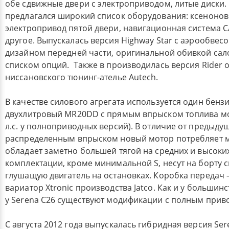
обе сдвижные двери с электроприводом, литые диски.
предлагался широкий список оборудования: ксенонов
электропривод пятой двери, навигационная система 
другое. Выпускалась версия Highway Star с аэрообве
дизайном передней части, оригинальной обивкой са
списком опций. Также в производилась версия Rider о
ниссановского тюнинг-ателье Autech.
В качестве силового агрегата используется один бенз
двухлитровый MR20DD с прямым впрыском топлива мощ
л.с. у полноприводных версий). В отличие от предыду
распределенным впрыском новый мотор потребляет 
обладает заметно большей тягой на средних и высоких
комплектации, кроме минимальной S, несут на борту си
глушащую двигатель на остановках. Коробка передач 
вариатор Xtronic производства Jatco. Как и у большин
у Serena C26 существуют модификации с полным прив
С августа 2012 года выпускалась гибридная версия Ser