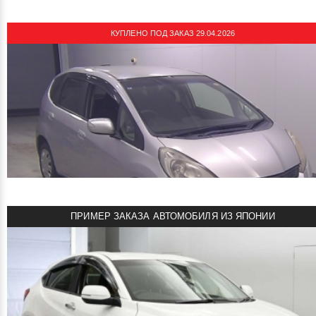
Мощность: 118 л.с.
Пробег: 29000 км
КУПЛЕНО ПОД ЗАКАЗ 29.04.2026
Комплектация: G
смотреть подробнее
1980000 руб
Цена:
HONDA XR-V 2022
Автомобиль под заказ из Китая!
Объем двигателя: 1.5 л
Мощность: 123 л.с.
Пробег: 33000 км
Комплектация: 1.5L Thermal Edition
ПРИМЕР ЗАКАЗА АВТОМОБИЛЯ ИЗ ЯПОНИИ
смотреть подробнее
177000 ¥
Цена:
HONDA FIT 2013