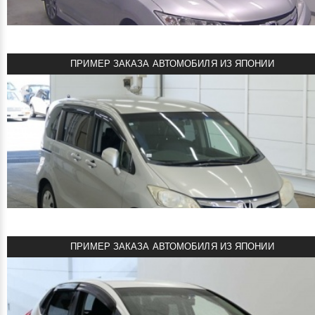
IAA Osaka 4 CB
Объем двигателя: 0.7 л
Мощность: 58 л.с.
Пробег: 85000 км
ПРИМЕР ЗАКАЗА АВТОМОБИЛЯ ИЗ ЯПОНИИ
Комплектация: L
смотреть подробнее
1000000 руб
Цена:
HONDA GRACE 2016
Автомобиль под заказ из Японии!
Honda AA Tokyo 4 CC
Объем двигателя: 1.5 л
Мощность: 132 л.с.
Пробег: 74000 км
ПРИМЕР ЗАКАЗА АВТОМОБИЛЯ ИЗ ЯПОНИИ
Комплектация: LX
смотреть подробнее