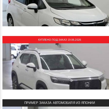
890000 руб
Цена:
HONDA FREED 2012
Автомобиль под заказ из Японии!
ARAI Bayside 4 BB
Объем двигателя: 1.5 л
Мощность: 118 л.с.
Пробег: 134000 км
КУПЛЕНО ПОД ЗАКАЗ 19.06.2026
Комплектация: G Just Selection
смотреть подробнее
1020000 руб
Цена:
HONDA FIT 2019
Автомобиль под заказ из Японии!
CAA Chubu с оценкой 4 CC
Объем двигателя: 1.3 л
Мощность: 100 л.с.
Пробег: 100000 км
ПРИМЕР ЗАКАЗА АВТОМОБИЛЯ ИЗ ЯПОНИИ
Комплектация: 13G F