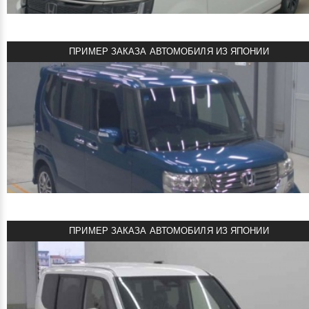
Объем двигателя: 0.7 л
Мощность: 64 л.с.
Пробег: 74000 км
ПРИМЕР ЗАКАЗА АВТОМОБИЛЯ ИЗ ЯПОНИИ
Комплектация: Custom G Turbo Package
смотреть подробнее
3235000 ¥
Цена:
HONDA STEP WAGON SPADA 2026
Автомобиль куплен в Японии под заказ!
TAA Tohoku S AA
Объем двигателя: 1.5 л
Мощность: 150 л.с.
Пробег: 3 км
ПРИМЕР ЗАКАЗА АВТОМОБИЛЯ ИЗ ЯПОНИИ
Комплектация: Spada
смотреть подробнее
580000 руб
Цена: