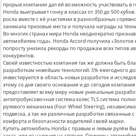
прорыв компании дал ей возможность участвовать в го
Honda выигрывает гонку в классах от 350 до 500 кубо
росла вместе с её участиями в разнообразных соревно
занимала призовые места и получала награды за техн
Во многих странах мира Honda неоднократно призна
автомобилем года». Honda Accord получила «Золотое 
попросту унизила рекорды по продажам всех типов а
конкурентов.
Своей известностью компания так же должна быть бл
разработкам новейших технологий. 5% ежегодного до
инвестируются в область новых разработок и исследо
этому со дня своего основания и до сегодня компания
предоставляет всему миру новые уникальные разработк
антипробуксовочная система колес TLS система полн
рулевого механизма (Four Wheel Steering), независи
подвеска, а так же различные разработки связанные
комфорта и безопасности водителей своей марки.
Купить автомобиль Honda с правым и левым рулём Вы 
заказ, или из наличия на стоянке. Примеры автомоби