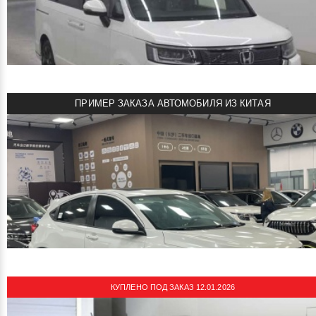
HONDA N BOX CUSTOM 2015
Автомобиль под заказ из Японии!
CAA Gifu 4 CC
Объем двигателя: 0.7 л
Мощность: 58 л.с.
Пробег: 124000 км
ПРИМЕР ЗАКАЗА АВТОМОБИЛЯ ИЗ КИТАЯ
Комплектация: Custom
смотреть подробнее
2700000 руб
Цена:
HONDA STEP WAGON 2025
Новый автомобиль под заказ из Японии!
MIRIVE Aichi S AA
Объем двигателя: 1.5 л
Мощность: 150 л.с.
Пробег: 4 км
КУПЛЕНО ПОД ЗАКАЗ 12.01.2026
Комплектация: Spada