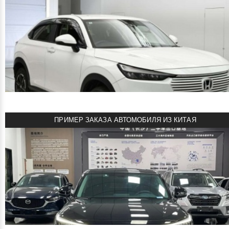
смотреть подробнее
2721000 ¥
Цена:
HONDA WR-V 2026
Новый автомобиль, куплен под заказ в Японии!
MIRIVE Aichi S AA
Объем двигателя: 1.5 л
Мощность: 118 л.с.
Пробег: 12 км
ПРИМЕР ЗАКАЗА АВТОМОБИЛЯ ИЗ КИТАЯ
Комплектация: Z+
смотреть подробнее
1950000 руб
Цена:
HONDA VEZEL 2022
Автомобиль под заказ из Японии!
CAA Chubu 5 AA
Объем двигателя: 1.5 л