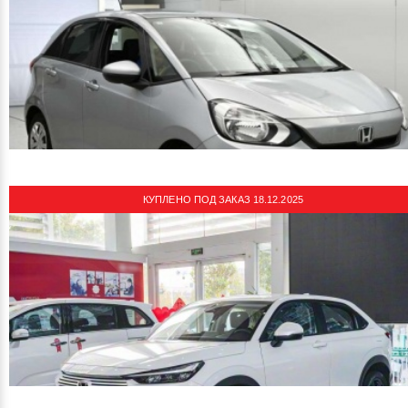
смотреть подробнее
1750000 руб
Цена:
HONDA XR-V 2022
Автомобиль под заказ из Китая!
Объем двигателя: 1.5 л
Мощность: 130 л.с.
Пробег: 32000 км
Комплектация: 1.5L Comfort Edition
КУПЛЕНО ПОД ЗАКАЗ 18.12.2025
смотреть подробнее
830000 ¥
Цена:
HONDA FIT 2021
Автомобиль куплен под заказ в Японии!
CAA Chubu 4 CC
Объем двигателя: 1.3 л