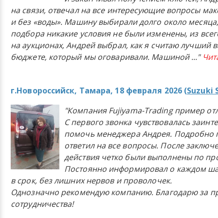
на связи, отвечал на все интересующие вопросы ма
и без «воды». Машину выбирали долго около месяца,
подбора никакие условия не были изменены, из всего
на аукционах, Андрей выбрал, как я считаю лучший в
бюджете, который мы оговаривали. Машиной
..."
Чит
г.Новороссийск, Тамара, 18 февраля 2026 (
Suzuki 
"Компания Fujiyama-Trading пример от
С первого звонка чувствовалась заинт
помочь менеджера Андрея. Подробно 
ответил на все вопросы. После заключ
действия четко были выполнены по п
Постоянно информировал о каждом ша
в срок, без лишних нервов и проволочек.
Однозначно рекомендую компанию. Благодарю за п
сотрудничества!