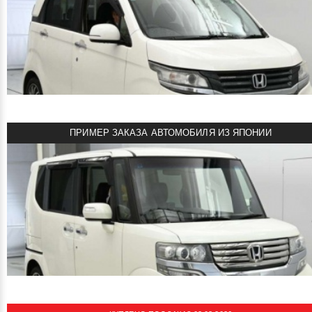
680000 руб
Цена:
HONDA N-BOX SLASH 2015
Автомобиль под заказ из Японии!
JU Fukui 4 B
Объем двигателя: 0.7 л
Мощность: 64 л.с.
Пробег: 110000 км
ПРИМЕР ЗАКАЗА АВТОМОБИЛЯ ИЗ ЯПОНИИ
Комплектация: X Turbo Package
смотреть подробнее
680000 руб
Цена:
HONDA N WGN TURBO 2016
Автомобиль под заказ из Японии!
CAA Chubu 4 BC
Объем двигателя: 0.7 л
Мощность: 64 л.с.
Пробег: 104000 км