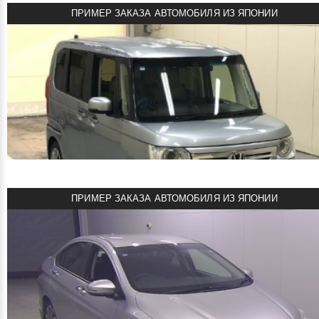
ПРИМЕР ЗАКАЗА АВТОМОБИЛЯ ИЗ ЯПОНИИ
860000 руб
Цена:
HONDA N VAN 2022
Автомобиль из Японии под заказ!
Honda AA Tokyo 4 CD
Объем двигателя: 0.7 л
Мощность: 53 л.с.
Пробег: 29000 км
ПРИМЕР ЗАКАЗА АВТОМОБИЛЯ ИЗ ЯПОНИИ
Комплектация: + Style
смотреть подробнее
740000 руб
Цена:
HONDA N BOX 2023
Автомобиль из Японии под заказ!