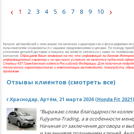
Мощность: 98 л.с.
Пробег: 106000 км
‹
›
1
2
3
4
5
6
7
8
9
10
Комплектация: BASIC
смотреть подробнее
119800 ¥
Цена:
Каталог автомобилей с описанием технических характеристик и фотографиями яп
HONDA VEZEL 2025
пользователям ознакомиться с нашими предложениями и ценами. По поводу прио
уточнения деталей доставки и покупки, вы можете связаться с нами по телефонам
контактов.
Обращаем Ваше внимание на то, что информация на данном Интерн
Куплен под заказ в Китае!
информационный характер и ни при каких условиях не является публичной офе
Объем двигателя: 1.5 л
Статьи 437 Гражданского кодекса Российской Федерации. Для получения подро
Мощность: 124 л.с.
технических характеристиках и комплектации автомобилей, пожалуйста, обра
продажам.
Пробег: 7 км
Комплектация: 1.5 CVT Pioneer
Отзывы клиентов (смотреть все)
смотреть подробнее
г.Краснодар, Артём, 21 марта 2026 (
Honda Fit 2021
"Выражаю слова благодарности коллек
Fujiyama-Trading, а в особенности мен
Начиная от заключения договора и в
и заканчивая получением ключей, Анд