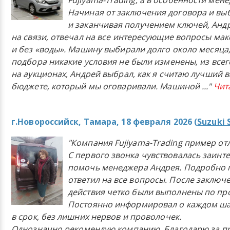
Fujiyama-Trading, а в особенности мен
Начиная от заключения договора и в
и заканчивая получением ключей, Анд
на связи, отвечал на все интересующие вопросы ма
и без «воды». Машину выбирали долго около месяца,
подбора никакие условия не были изменены, из всего
на аукционах, Андрей выбрал, как я считаю лучший в
бюджете, который мы оговаривали. Машиной
..."
Чит
г.Новороссийск, Тамара, 18 февраля 2026 (
Suzuki 
"Компания Fujiyama-Trading пример от
С первого звонка чувствовалась заинт
помочь менеджера Андрея. Подробно 
ответил на все вопросы. После заключ
действия четко были выполнены по п
Постоянно информировал о каждом ша
в срок, без лишних нервов и проволочек.
Однозначно рекомендую компанию. Благодарю за п