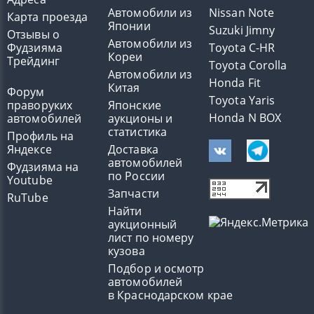
Автомобили из
Nissan Note
Карта проезда
Японии
Suzuki Jimny
Отзывы о
Автомобили из
Фудзияма
Toyota C-HR
Кореи
Трейдинг
Toyota Corolla
Автомобили из
Honda Fit
Китая
Форум
Toyota Yaris
праворуких
Японские
Honda N BOX
автомобилей
аукционы и
статистика
Профиль на
Яндексе
Доставка
автомобилей
Фудзияма на
по России
Youtube
Запчасти
RuTube
Найти
аукционный
лист по номеру
кузова
Подбор и осмотр
автомобилей
в Краснодарском крае