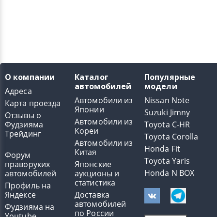
О компании
Каталог
Популярные
автомобилей
модели
Адреса
Автомобили из
Nissan Note
Карта проезда
Японии
Suzuki Jimny
Отзывы о
Автомобили из
Фудзияма
Toyota C-HR
Кореи
Трейдинг
Toyota Corolla
Автомобили из
Honda Fit
Китая
Форум
Toyota Yaris
праворуких
Японские
Honda N BOX
автомобилей
аукционы и
статистика
Профиль на
Яндексе
Доставка
автомобилей
Фудзияма на
по России
Youtube