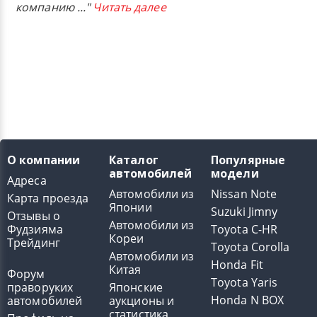
компанию
..."
Читать далее
О компании
Каталог
Популярные
автомобилей
модели
Адреса
Автомобили из
Nissan Note
Карта проезда
Японии
Suzuki Jimny
Отзывы о
Автомобили из
Фудзияма
Toyota C-HR
Кореи
Трейдинг
Toyota Corolla
Автомобили из
Honda Fit
Китая
Форум
Toyota Yaris
праворуких
Японские
Honda N BOX
автомобилей
аукционы и
статистика