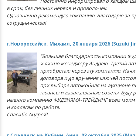
Постоянно информировал о каждом ша
в срок, без лишних нервов и проволочек.
Однозначно рекомендую компанию. Благодарю за п
сотрудничества!
г.Новороссийск, Михаил, 20 января 2026 (
Suzuki J
"Большая благодарность компании Фу
и лично менеджеру Андрею. Третий ав
приобретаю через эту компанию. Начи
договора и до вручения ключей постоя
при выборе автомобиля на аукционе п
нюансы и давал дельные советы. Буду 
именно компанию ФУДЗИЯМА-ТРЕЙДИНГ всем моим 
и коллегам по работе.
Спасибо Андрей!
г.Славянск-на-Кубани, Анна, 03 октября 2025 (
Mazd