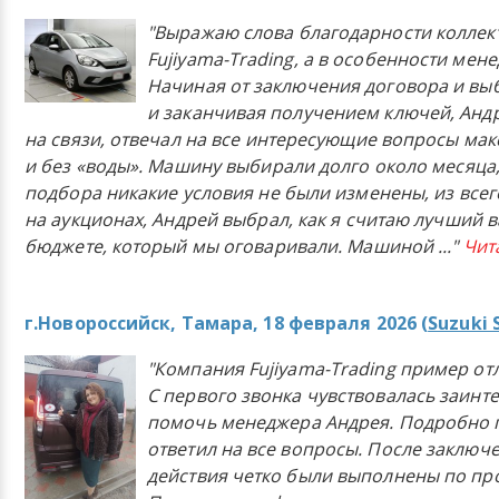
"Выражаю слова благодарности коллек
Fujiyama-Trading, а в особенности мен
Начиная от заключения договора и в
и заканчивая получением ключей, Анд
на связи, отвечал на все интересующие вопросы ма
и без «воды». Машину выбирали долго около месяца,
подбора никакие условия не были изменены, из всего
на аукционах, Андрей выбрал, как я считаю лучший в
бюджете, который мы оговаривали. Машиной
..."
Чит
г.Новороссийск, Тамара, 18 февраля 2026 (
Suzuki 
"Компания Fujiyama-Trading пример от
С первого звонка чувствовалась заинт
помочь менеджера Андрея. Подробно 
ответил на все вопросы. После заключ
действия четко были выполнены по п