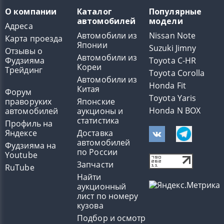
О компании
Каталог
Популярные
автомобилей
модели
Адреса
Автомобили из
Nissan Note
Карта проезда
Японии
Suzuki Jimny
Отзывы о
Автомобили из
Фудзияма
Toyota C-HR
Кореи
Трейдинг
Toyota Corolla
Автомобили из
Honda Fit
Китая
Форум
Toyota Yaris
праворуких
Японские
Honda N BOX
автомобилей
аукционы и
статистика
Профиль на
Яндексе
Доставка
автомобилей
Фудзияма на
по России
Youtube
Запчасти
RuTube
Найти
аукционный
лист по номеру
кузова
Подбор и осмотр