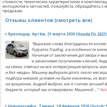
стоимости, технических характеристиках и комплекта
мотоциклов и запчастей, пожалуйста, обращайтесь к
продажам.
Отзывы клиентов (смотреть все)
г.Краснодар, Артём, 21 марта 2026 (
Honda Fit 2021
"Выражаю слова благодарности коллек
Fujiyama-Trading, а в особенности мен
Начиная от заключения договора и в
и заканчивая получением ключей, Анд
на связи, отвечал на все интересующие вопросы ма
и без «воды». Машину выбирали долго около месяца,
подбора никакие условия не были изменены, из всего
на аукционах, Андрей выбрал, как я считаю лучший в
бюджете, который мы оговаривали. Машиной
..."
Чит
г.Новороссийск, Тамара, 18 февраля 2026 (
Suzuki 