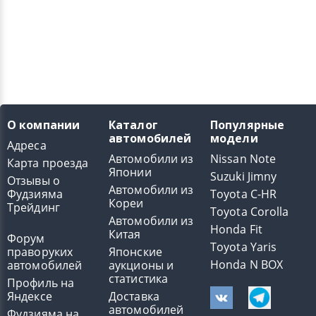
О компании
Каталог
Популярные
автомобилей
модели
Адреса
Автомобили из
Nissan Note
Карта проезда
Японии
Suzuki Jimny
Отзывы о
Автомобили из
Фудзияма
Toyota C-HR
Кореи
Трейдинг
Toyota Corolla
Автомобили из
Honda Fit
Китая
Форум
Toyota Yaris
праворуких
Японские
Honda N BOX
автомобилей
аукционы и
статистика
Профиль на
Яндексе
Доставка
автомобилей
Фудзияма на