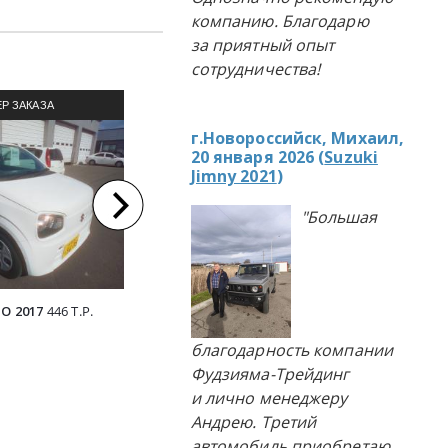
компанию. Благодарю
за приятный опыт
сотрудничества!
Р ЗАКАЗА
ПРИМЕР ЗАКАЗА
П
г.Новороссийск, Михаил,
ЛЯ ИЗ ЯПОНИИ
АВТОМОБИЛЯ ИЗ ЯПОНИИ
АВТОМ
20 января 2026 (
Suzuki
Jimny 2021
)
"Большая
O 2017
446 Т.Р.
SUZUKI ALTO 2016
413 Т.Р.
SUZUKI A
благодарность компании
Фудзияма-Трейдинг
и лично менеджеру
Андрею. Третий
автомобиль приобретаю