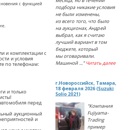
месяца, но в течении
кновения с функцией
подбора никакие условия
не были изменены,
из всего того, что было
ие.
на аукционах, Андрей
выбрал, как я считаю
лучший вариант в том
бюджете, который
и и комплектации с
мы оговаривали.
сти и условия
Машиной
..."
Читать далее
те по телефонам:
г.Новороссийск, Тамара,
18 февраля 2026 (
Suzuki
ги и только
Solio 2021
)
исты!
автомобиля перед
"Компания
Fujiyama-
льный аукционный
 неприятностей и
Trading
пример