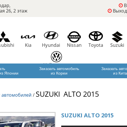
одар,
В
ая 26, 2 этаж
Выход
subishi
Kia
Hyundai
Nissan
Toyota
Suzuki
Volkswagen
ать
Заказать автомобиль
Заказать авт
из Японии
из Кореи
из Кит
SUZUKI
ALTO 2015
г автомобилей
/
SUZUKI ALTO 2015