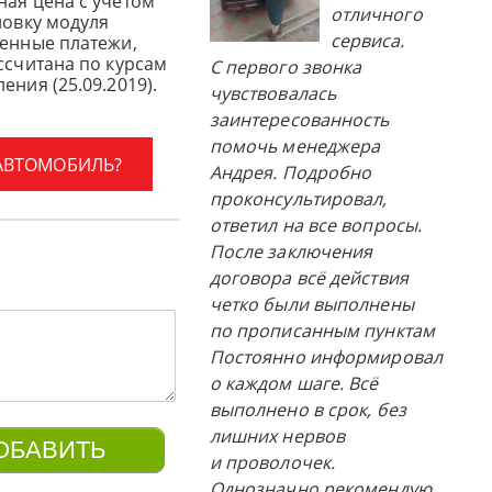
ная цена с учетом
отличного
новку модуля
сервиса.
женные платежи,
ссчитана по курсам
С первого звонка
ения (25.09.2019).
чувствовалась
заинтересованность
помочь менеджера
 АВТОМОБИЛЬ?
Андрея. Подробно
проконсультировал,
ответил на все вопросы.
После заключения
договора всё действия
четко были выполнены
по прописанным пунктам
Постоянно информировал
о каждом шаге. Всё
выполнено в срок, без
лишних нервов
и проволочек.
Однозначно рекомендую