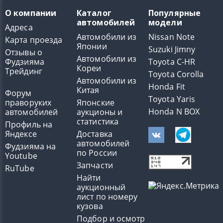
О компании
Каталог
Популярные
автомобилей
модели
Адреса
Автомобили из
Nissan Note
Карта проезда
Японии
Suzuki Jimny
Отзывы о
Автомобили из
Фудзияма
Toyota C-HR
Кореи
Трейдинг
Toyota Corolla
Автомобили из
Honda Fit
Китая
Форум
Toyota Yaris
праворуких
Японские
Honda N BOX
автомобилей
аукционы и
статистика
Профиль на
Яндексе
Доставка
автомобилей
Фудзияма на
по России
Youtube
Запчасти
RuTube
Найти
аукционный
лист по номеру
кузова
Подбор и осмотр