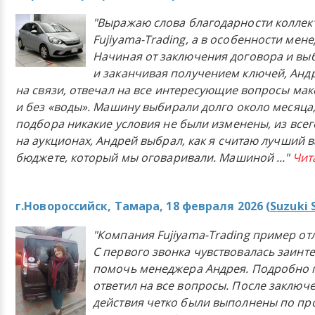
"Выражаю слова благодарности коллек
Fujiyama-Trading, а в особенности мен
Начиная от заключения договора и в
и заканчивая получением ключей, Анд
на связи, отвечал на все интересующие вопросы ма
и без «воды». Машину выбирали долго около месяца,
подбора никакие условия не были изменены, из всего
на аукционах, Андрей выбрал, как я считаю лучший в
бюджете, который мы оговаривали. Машиной
..."
Чит
г.Новороссийск, Тамара, 18 февраля 2026 (
Suzuki 
"Компания Fujiyama-Trading пример от
С первого звонка чувствовалась заинт
помочь менеджера Андрея. Подробно 
ответил на все вопросы. После заключ
действия четко были выполнены по п