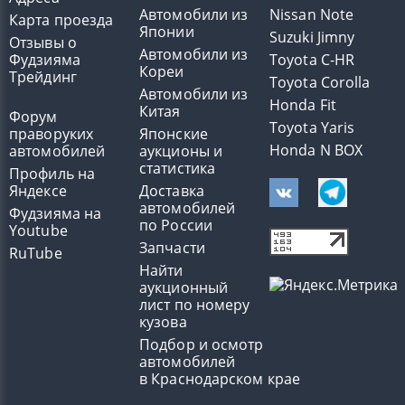
Автомобили из
Nissan Note
Карта проезда
Японии
Suzuki Jimny
Отзывы о
Автомобили из
Фудзияма
Toyota C-HR
Кореи
Трейдинг
Toyota Corolla
Автомобили из
Honda Fit
Китая
Форум
Toyota Yaris
праворуких
Японские
Honda N BOX
автомобилей
аукционы и
статистика
Профиль на
Яндексе
Доставка
автомобилей
Фудзияма на
по России
Youtube
Запчасти
RuTube
Найти
аукционный
лист по номеру
кузова
Подбор и осмотр
автомобилей
в Краснодарском крае