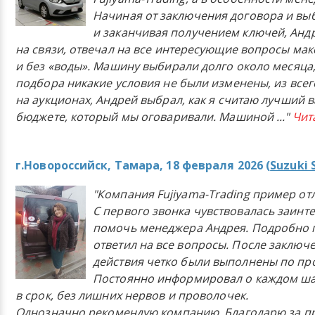
Начиная от заключения договора и в
и заканчивая получением ключей, Анд
на связи, отвечал на все интересующие вопросы ма
и без «воды». Машину выбирали долго около месяца,
подбора никакие условия не были изменены, из всего
на аукционах, Андрей выбрал, как я считаю лучший в
бюджете, который мы оговаривали. Машиной
..."
Чит
г.Новороссийск, Тамара, 18 февраля 2026 (
Suzuki 
"Компания Fujiyama-Trading пример от
С первого звонка чувствовалась заинт
помочь менеджера Андрея. Подробно 
ответил на все вопросы. После заключ
действия четко были выполнены по п
Постоянно информировал о каждом ша
в срок, без лишних нервов и проволочек.
Однозначно рекомендую компанию. Благодарю за п