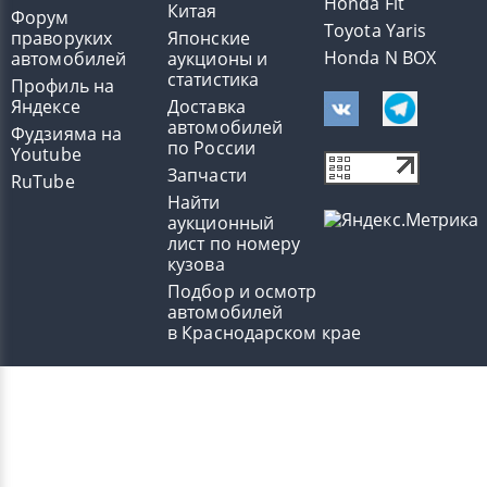
Honda Fit
Китая
Форум
Toyota Yaris
праворуких
Японские
Honda N BOX
автомобилей
аукционы и
статистика
Профиль на
Яндексе
Доставка
автомобилей
Фудзияма на
по России
Youtube
Запчасти
RuTube
Найти
аукционный
лист по номеру
кузова
Подбор и осмотр
автомобилей
в Краснодарском крае