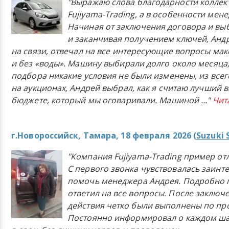
"Выражаю слова благодарности коллек
Fujiyama-Trading, а в особенности мен
Начиная от заключения договора и в
и заканчивая получением ключей, Анд
на связи, отвечал на все интересующие вопросы ма
и без «воды». Машину выбирали долго около месяца,
подбора никакие условия не были изменены, из всего
на аукционах, Андрей выбрал, как я считаю лучший в
бюджете, который мы оговаривали. Машиной
..."
Чит
г.Новороссийск, Тамара, 18 февраля 2026 (
Suzuki 
"Компания Fujiyama-Trading пример от
С первого звонка чувствовалась заинт
помочь менеджера Андрея. Подробно 
ответил на все вопросы. После заключ
действия четко были выполнены по п
Постоянно информировал о каждом ша