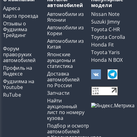
автомобилей
модели
Адреса
Автомобили из
Nissan Note
Карта проезда
Японии
Suzuki Jimny
Отзывы о
Автомобили из
Фудзияма
Toyota C-HR
Кореи
Трейдинг
Toyota Corolla
Автомобили из
Honda Fit
Китая
Форум
Toyota Yaris
праворуких
Японские
Honda N BOX
автомобилей
аукционы и
статистика
Профиль на
Яндексе
Доставка
автомобилей
Фудзияма на
по России
Youtube
Запчасти
RuTube
Найти
аукционный
лист по номеру
кузова
Подбор и осмотр
автомобилей