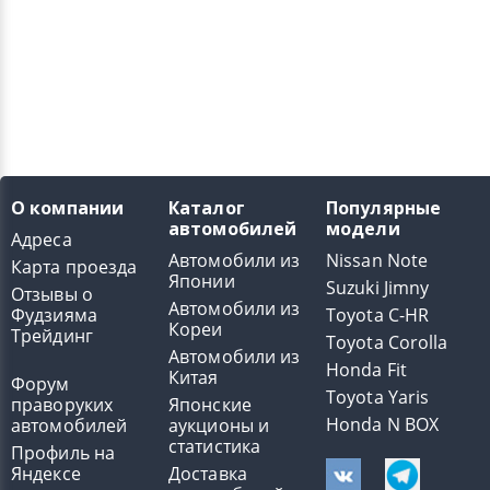
О компании
Каталог
Популярные
автомобилей
модели
Адреса
Автомобили из
Nissan Note
Карта проезда
Японии
Suzuki Jimny
Отзывы о
Автомобили из
Фудзияма
Toyota C-HR
Кореи
Трейдинг
Toyota Corolla
Автомобили из
Honda Fit
Китая
Форум
Toyota Yaris
праворуких
Японские
Honda N BOX
автомобилей
аукционы и
статистика
Профиль на
Яндексе
Доставка