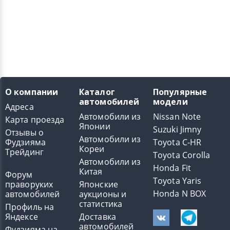
О компании
Каталог
Популярные
автомобилей
модели
Адреса
Автомобили из
Nissan Note
Карта проезда
Японии
Suzuki Jimny
Отзывы о
Автомобили из
Фудзияма
Toyota C-HR
Кореи
Трейдинг
Toyota Corolla
Автомобили из
Honda Fit
Китая
Форум
Toyota Yaris
праворуких
Японские
Honda N BOX
автомобилей
аукционы и
статистика
Профиль на
Яндексе
Доставка
автомобилей
Фудзияма на