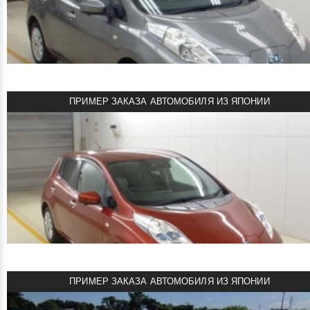
NISSAN LEAF 2015
Автомобиль под заказ!
Nissan Osaka 4 BB
Объем двигателя: Электромотор
Мощность: 109 л.с.
Пробег: 31000 км
ПРИМЕР ЗАКАЗА АВТОМОБИЛЯ ИЗ ЯПОНИИ
Комплектация: G
смотреть подробнее
898000 руб
Цена:
NISSAN LEAF 30 KWH 2016
Автомобиль под заказ!
NAA Osaka 4 CC
Объем двигателя: Электромотор
Мощность: 109 л.с.
Пробег: 64000 км
ПРИМЕР ЗАКАЗА АВТОМОБИЛЯ ИЗ ЯПОНИИ
Комплектация: X