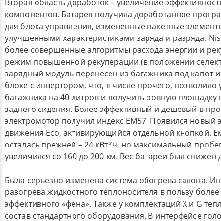
Вторая область доработок – увеличение эффективност
компонентов. Батарея получила доработанное прогр
для блока управления, измененные пакетные элемент
улучшенными характеристиками заряда и разряда. Nis
более совершенные алгоритмы расхода энергии и рек
режим повышенной рекуперации (в положении селект
зарядный модуль перенесен из багажника под капот 
блоке с инвертором, что, в числе прочего, позволило
багажника на 40 литров и получить ровную площадку
заднего сидения. Более эффективный и дешевый в про
электромотор получил индекс EM57. Появился новый
движения Eco, активирующийся отдельной кнопкой. Е
осталась прежней – 24 кВт*ч, но максимальный пробег
увеличился со 160 до 200 км. Вес батареи был снижен д
Была серьезно изменена система обогрева салона. Ин
разогрева жидкостного теплоносителя в пользу более
эффективного «фена». Также у комплектаций X и G теп
состав стандартного оборудования. В интерфейсе гол