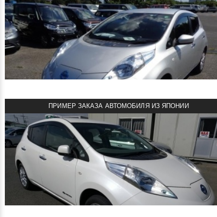
смотреть подробнее
892000 руб
Цена:
NISSAN LEAF 30 KWH 2016
Автомобиль под заказ!
NAA Nagoya 4 CC
Объем двигателя: Электромотор
Мощность: 109 л.с.
Пробег: 73000 км
ПРИМЕР ЗАКАЗА АВТОМОБИЛЯ ИЗ ЯПОНИИ
Комплектация: X
смотреть подробнее
854000 руб
Цена:
NISSAN LEAF 30 KWH 2016
Автомобиль под заказ!
NPS Tokyo Nyusatsu 3.5 CC
Объем двигателя: Электромотор