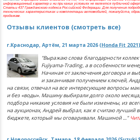
Автомобиль под заказ!
информационный характер и ни при каких условиях не является публичной офе
NAA Fukuoka 3.5 DC
Статьи 437 Гражданского кодекса Российской Федерации. Для получения подро
технических характеристиках и комплектации автомобилей, пожалуйста, обра
Объем двигателя: Электромотор
продажам.
Мощность: 109 л.с.
Отзывы клиентов (смотреть все)
Пробег: 98000 км
Комплектация: X
г.Краснодар, Артём, 21 марта 2026 (
Honda Fit 2021
смотреть подробнее
"Выражаю слова благодарности коллек
Fujiyama-Trading, а в особенности мен
Начиная от заключения договора и в
и заканчивая получением ключей, Анд
на связи, отвечал на все интересующие вопросы ма
и без «воды». Машину выбирали долго около месяца,
подбора никакие условия не были изменены, из всего
на аукционах, Андрей выбрал, как я считаю лучший в
бюджете, который мы оговаривали. Машиной
..."
Чит
г.Новороссийск, Тамара, 18 февраля 2026 (
Suzuki 