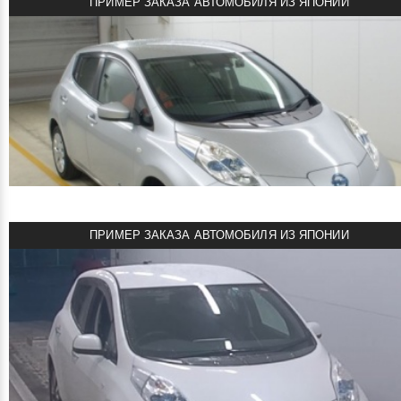
ПРИМЕР ЗАКАЗА АВТОМОБИЛЯ ИЗ ЯПОНИИ
Комплектация: 30X
смотреть подробнее
811000 руб
Цена:
NISSAN LEAF 2016
Автомобиль под заказ!
NAA Nagoya 4 CC
Объем двигателя: Электромотор
Мощность: 109 л.с.
Пробег: 83000 км
ПРИМЕР ЗАКАЗА АВТОМОБИЛЯ ИЗ ЯПОНИИ
Комплектация: 24X
смотреть подробнее
832000 руб
Цена:
NISSAN LEAF 2017
Автомобиль под заказ!
NAA Nagoya 4 CC