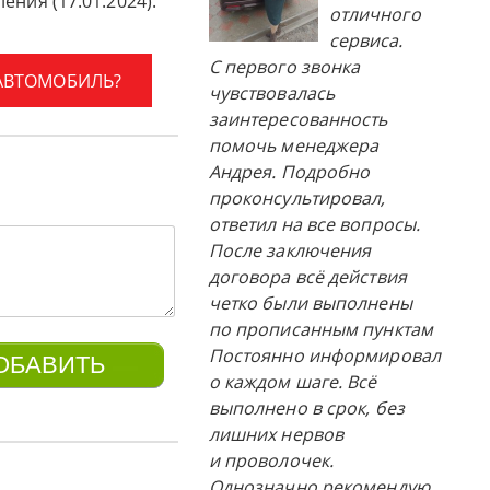
ения (17.01.2024).
отличного
сервиса.
С первого звонка
 АВТОМОБИЛЬ?
чувствовалась
заинтересованность
помочь менеджера
Андрея. Подробно
проконсультировал,
ответил на все вопросы.
После заключения
договора всё действия
четко были выполнены
по прописанным пунктам
Постоянно информировал
о каждом шаге. Всё
выполнено в срок, без
лишних нервов
и проволочек.
Однозначно рекомендую