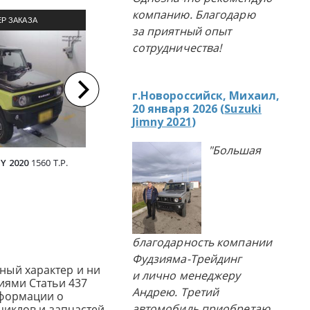
компанию. Благодарю
Р ЗАКАЗА
ПРИМЕР ЗАКАЗА
П
за приятный опыт
ЛЯ ИЗ ЯПОНИИ
АВТОМОБИЛЯ ИЗ ЯПОНИИ
АВТОМ
сотрудничества!
г.Новороссийск, Михаил,
20 января 2026 (
Suzuki
Jimny 2021
)
"Большая
Y 2020
1560 Т.Р.
MITSUBISHI PAJERO MINI 2013
SUZUKI 
890 Т.Р.
благодарность компании
Фудзияма-Трейдинг
ный характер и ни
и лично менеджеру
иями Статьи 437
Андрею. Третий
нформации о
автомобиль приобретаю
циклов и запчастей,