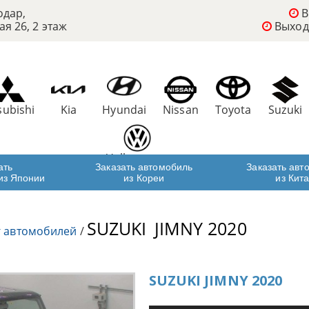
одар,
В
ая 26, 2 этаж
Выход
subishi
Kia
Hyundai
Nissan
Toyota
Suzuki
Volkswagen
ать
Заказать автомобиль
Заказать авт
из Японии
из Кореи
из Кит
SUZUKI
JIMNY 2020
г автомобилей
/
SUZUKI JIMNY 2020