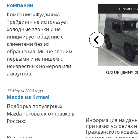
компании
ПРИМЕР З
Компания «Фудзияма
АВТОМОБИЛЯ И
Трейдинг» не использует
холодные звонки и не
инициирует общение с
клиентами без их
обращения. Мы не звоним
первыми и не пишем с
неизвестных номеров или
SUZUKI JIMNY 2
аккаунтов.
17 Марта 2026 года
Mazda из Китая!
Подборка популярных
Mazda готовых к отправке в
Информация на данн
Россию!
при каких условиях 
Гражданского кодек
Все статьи
стоимости, техничес