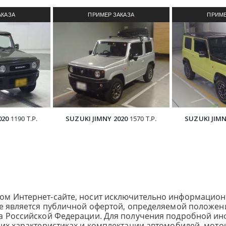
АКАЗА
ПРИМЕР ЗАКАЗА
ПРИМЕ
З ЯПОНИИ
АВТОМОБИЛЯ ИЗ ЯПОНИИ
АВТОМОБИ
020
1190 Т.Р.
SUZUKI JIMNY 2020
1570 Т.Р.
SUZUKI JIMN
ом Интернет-сайте, носит исключительно информацион
не является публичной офертой, определяемой положен
са Российской Федерации. Для получения подробной и
ких характеристиках и комплектации автомобилей, мото