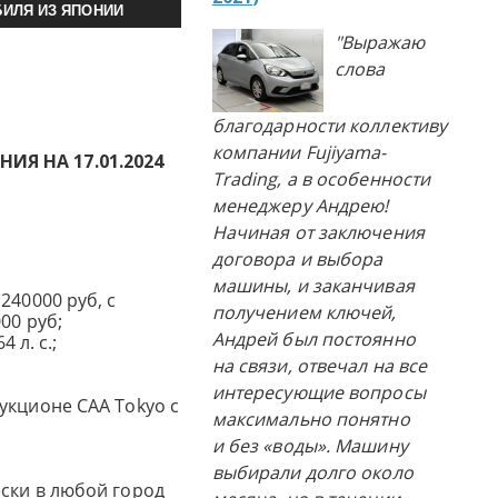
ИЛЯ ИЗ ЯПОНИИ
"Выражаю
слова
благодарности коллективу
компании Fujiyama-
Я НА 17.01.2024
Trading, а в особенности
менеджеру Андрею!
Начиная от заключения
договора и выбора
машины, и заканчивая
240000 руб, с
получением ключей,
00 руб;
Андрей был постоянно
4 л. с.;
на связи, отвечал на все
интересующие вопросы
укционе CAA Tokyo с
максимально понятно
и без «воды». Машину
выбирали долго около
ски в любой город