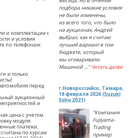
месяца, но в течении
подбора никакие условия
не были изменены,
из всего того, что было
на аукционах, Андрей
и и комплектации с
выбрал, как я считаю
сти и условия
те по телефонам:
лучший вариант в том
бюджете, который
мы оговаривали.
Машиной
..."
Читать далее
ги и только
исты!
автомобиля перед
г.Новороссийск, Тамара,
18 февраля 2026 (
Suzuki
льный аукционный
Solio 2021
)
 неприятностей и
"Компания
ная цена с учетом
Fujiyama-
новку модуля
женные платежи,
Trading
ссчитана по курсам
пример