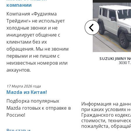
компании
АВТОМОБИЛЯ И
Компания «Фудзияма
Трейдинг» не использует
холодные звонки и не
инициирует общение с
клиентами без их
обращения. Мы не звоним
первыми и не пишем с
SUZUKI JIMNY N
неизвестных номеров или
3030 Т.
аккаунтов.
17 Марта 2026 года
Mazda из Китая!
Подборка популярных
Информация на данн
Mazda готовых к отправке в
при каких условиях 
Россию!
Гражданского кодек
стоимости, техничес
пожалуйста, обраща
Все статьи