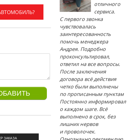
отличного
сервиса.
 АВТОМОБИЛЬ?
С первого звонка
чувствовалась
заинтересованность
помочь менеджера
Андрея. Подробно
проконсультировал,
ответил на все вопросы.
После заключения
договора всё действия
четко были выполнены
по прописанным пунктам
Постоянно информировал
о каждом шаге. Всё
выполнено в срок, без
лишних нервов
и проволочек.
Однозначно рекомендую
Р ЗАКАЗА
ПРИМЕР ЗАКАЗА
П