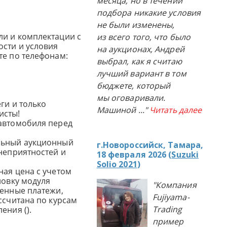
месяца, но в течении
подбора никакие условия
не были изменены,
и и комплектации с
из всего того, что было
сти и условия
на аукционах, Андрей
те по телефонам:
выбрал, как я считаю
лучший вариант в том
бюджете, который
мы оговаривали.
ги и только
Машиной
..."
Читать далее
исты!
автомобиля перед
льный аукционный
г.Новороссийск, Тамара,
 неприятностей и
18 февраля 2026 (
Suzuki
Solio 2021
)
ная цена с учетом
новку модуля
"Компания
женные платежи,
Fujiyama-
ссчитана по курсам
Trading
ения ().
пример