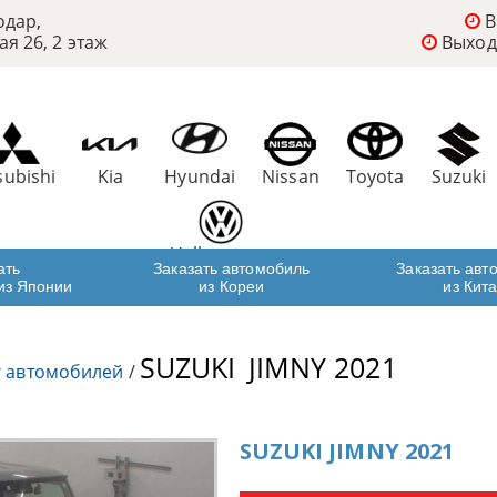
одар,
В
ая 26, 2 этаж
Выход
subishi
Kia
Hyundai
Nissan
Toyota
Suzuki
Volkswagen
ать
Заказать автомобиль
Заказать авт
из Японии
из Кореи
из Кит
SUZUKI
JIMNY 2021
г автомобилей
/
SUZUKI JIMNY 2021