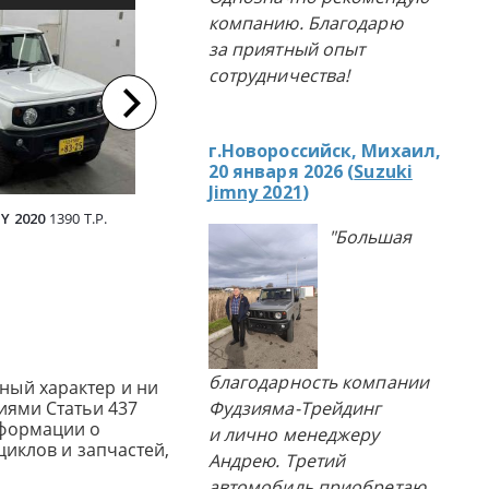
компанию. Благодарю
ЛЯ ИЗ ЯПОНИИ
АВТОМОБИЛЯ ИЗ ЯПОНИИ
АВТОМ
за приятный опыт
сотрудничества!
г.Новороссийск, Михаил,
20 января 2026 (
Suzuki
Jimny 2021
)
Y 2020
1390 Т.Р.
SUZUKI JIMNY 2010
890 Т.Р.
SUZUKI J
"Большая
благодарность компании
ный характер и ни
иями Статьи 437
Фудзияма-Трейдинг
нформации о
и лично менеджеру
циклов и запчастей,
Андрею. Третий
автомобиль приобретаю