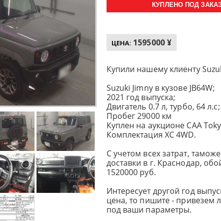
КУПЛЕНО ПОД ЗАКАЗ 
1595000 ¥
ЦЕНА:
Купили нашему клиенту Suzuk
Suzuki Jimny в кузове JB64W;
2021 год выпуска;
Двигатель 0.7 л, турбо, 64 л.с
Пробег 29000 км
Куплен на аукционе CAA Toky
Комплектация XC 4WD.
С учетом всех затрат, тамо
доставки в г. Краснодар, об
1520000 руб.
Интересует другой год выпуск
цена, то пишите - привезем
под ваши параметры.