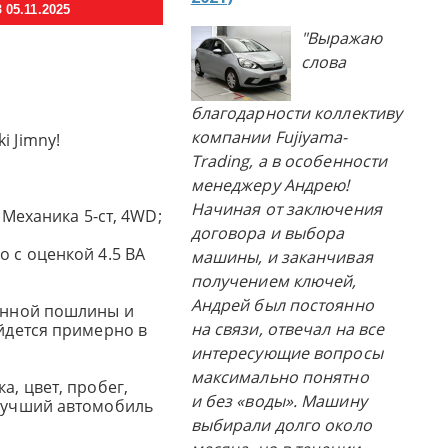
05.11.2025
"Выражаю
слова
благодарности коллективу
компании Fujiyama-
i Jimny!
Trading, а в особенности
менеджеру Андрею!
Начиная от заключения
; Механика 5-ст, 4WD;
договора и выбора
o с оценкой 4.5 BA
машины, и заканчивая
получением ключей,
Андрей был постоянно
женной пошлины и
на связи, отвечал на все
ойдется примерно в
интересующие вопросы
максимально понятно
а, цвет, пробег,
и без «воды». Машину
 лучший автомобиль
выбирали долго около