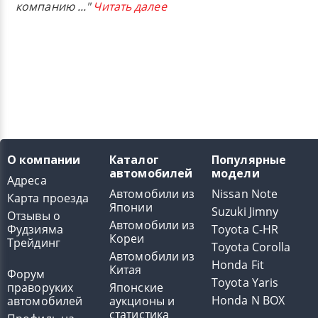
компанию
..."
Читать далее
О компании
Каталог
Популярные
автомобилей
модели
Адреса
Автомобили из
Nissan Note
Карта проезда
Японии
Suzuki Jimny
Отзывы о
Автомобили из
Фудзияма
Toyota C-HR
Кореи
Трейдинг
Toyota Corolla
Автомобили из
Honda Fit
Китая
Форум
Toyota Yaris
праворуких
Японские
Honda N BOX
автомобилей
аукционы и
статистика