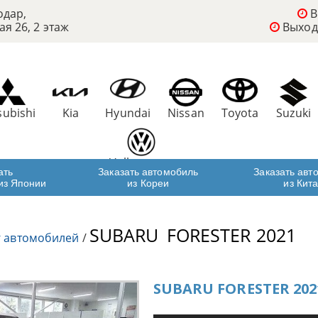
одар,
В
ая 26, 2 этаж
Выход
subishi
Kia
Hyundai
Nissan
Toyota
Suzuki
Volkswagen
ать
Заказать автомобиль
Заказать авт
из Японии
из Кореи
из Кит
SUBARU
FORESTER 2021
г автомобилей
/
SUBARU FORESTER 202