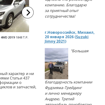
компанию. Благодарю
за приятный опыт
сотрудничества!
г.Новороссийск, Михаил,
20 января 2026 (
Suzuki
 4WD 2019
1848 Т.Р.
NISSAN X-TRAIL 4WD 2019
1832 Т.Р.
NISSAN X-TR
Jimny 2021
)
"Большая
ный характер и ни
иями Статьи 437
благодарность компании
нформации о
циклов и запчастей,
Фудзияма-Трейдинг
и лично менеджеру
Андрею. Третий
автомобиль приобретаю