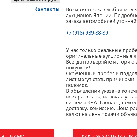
Контакты
Возможен заказ любой модел
аукционов Японии. Подробно
заказа автомобилей уточняй
+7 (918) 939-88-89
У нас только реальные пробе
оригинальные аукционные л
Всегда проверяйте историю 
покупкой!
Скрученный пробег и подде
лист могут стать причинами
поломок.
В объявлении указана конеч
всех расходов, включая уста
системы ЭРА- Глонасс, тамо
доставку, комиссию.
Цена ра
валют на день подачи объявл
СЯ С НАМИ
КАК ЗАКАЗАТЬ ТАКОЙ