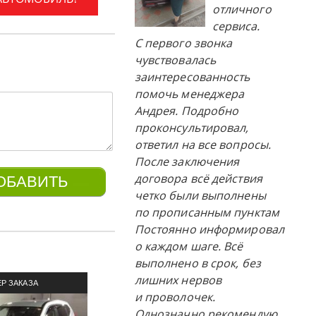
отличного
сервиса.
С первого звонка
чувствовалась
заинтересованность
помочь менеджера
Андрея. Подробно
проконсультировал,
ответил на все вопросы.
После заключения
договора всё действия
четко были выполнены
по прописанным пунктам
Постоянно информировал
о каждом шаге. Всё
выполнено в срок, без
лишних нервов
Р ЗАКАЗА
ПРИМЕР ЗАКАЗА
П
и проволочек.
ЛЯ ИЗ ЯПОНИИ
АВТОМОБИЛЯ ИЗ ЯПОНИИ
АВТОМ
Однозначно рекомендую