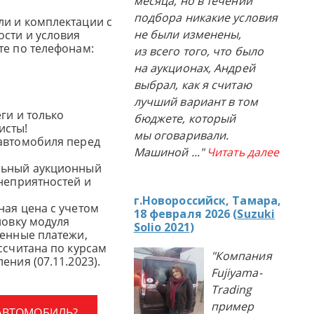
месяца, но в течении
подбора никакие условия
и и комплектации с
не были изменены,
сти и условия
те по телефонам:
из всего того, что было
на аукционах, Андрей
выбрал, как я считаю
лучший вариант в том
ги и только
бюджете, который
исты!
мы оговаривали.
автомобиля перед
Машиной
..."
Читать далее
льный аукционный
 неприятностей и
г.Новороссийск, Тамара,
ная цена с учетом
18 февраля 2026 (
Suzuki
новку модуля
Solio 2021
)
женные платежи,
ссчитана по курсам
"Компания
ения (07.11.2023).
Fujiyama-
Trading
пример
 АВТОМОБИЛЬ?