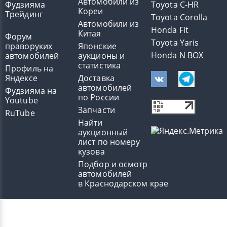
Автомобили из
Фудзияма
Toyota C-HR
Кореи
Трейдинг
Toyota Corolla
Автомобили из
Honda Fit
Китая
Форум
Toyota Yaris
праворуких
Японские
Honda N BOX
автомобилей
аукционы и
статистика
Профиль на
Яндексе
Доставка
автомобилей
Фудзияма на
по России
Youtube
Запчасти
RuTube
Найти
аукционный
лист по номеру
кузова
Подбор и осмотр
автомобилей
в Краснодарском крае