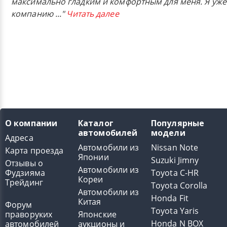
максимально гладким и комфортным для меня. Я уже
компанию
..."
Читать далее
О компании
Каталог
Популярные
автомобилей
модели
Адреса
Автомобили из
Nissan Note
Карта проезда
Японии
Suzuki Jimny
Отзывы о
Автомобили из
Фудзияма
Toyota C-HR
Кореи
Трейдинг
Toyota Corolla
Автомобили из
Honda Fit
Китая
Форум
Toyota Yaris
праворуких
Японские
Honda N BOX
автомобилей
аукционы и