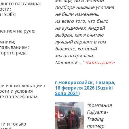
месяца, но в течении
еднего пассажира;
подбора никакие условия
ости;
не были изменены,
ISOfix;
из всего того, что было
на аукционах, Андрей
лением на руле;
выбрал, как я считаю
емники;
лучший вариант в том
кладыванием;
бюджете, который
торого ряда;
мы оговаривали.
Машиной
..."
Читать далее
г.Новороссийск, Тамара,
и и комплектации с
18 февраля 2026 (
Suzuki
сти и условия
Solio 2021
)
те по телефонам:
"Компания
Fujiyama-
Trading
ги и только
пример