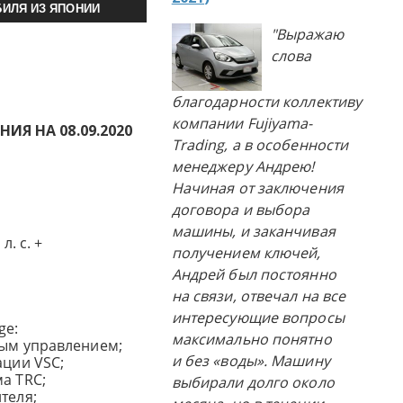
ИЛЯ ИЗ ЯПОНИИ
"Выражаю
слова
благодарности коллективу
компании Fujiyama-
Я НА 08.09.2020
Trading, а в особенности
менеджеру Андрею!
Начиная от заключения
договора и выбора
машины, и заканчивая
л. с. +
получением ключей,
Андрей был постоянно
на связи, отвечал на все
интересующие вопросы
ge:
максимально понятно
ным управлением;
и без «воды». Машину
ации VSC;
а TRC;
выбирали долго около
теля;