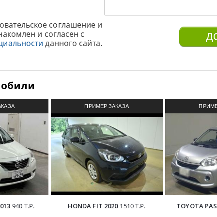
овательское соглашение и
накомлен и согласен с
циальности
данного сайта.
мобили
АКАЗА
ПРИМЕР ЗАКАЗА
ПРИМЕ
З ЯПОНИИ
АВТОМОБИЛЯ ИЗ ЯПОНИИ
АВТОМОБИ
013
940 Т.Р.
HONDA FIT 2020
1510 Т.Р.
TOYOTA PAS