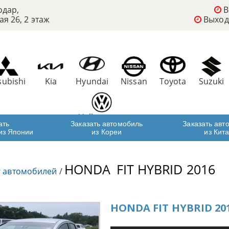
одар,
В
ая 26, 2 этаж
Выход
subishi
Kia
Hyundai
Nissan
Toyota
Suzuki
Volkswagen
ать
Заказать автомобиль
Заказать авт
из Японии
из Кореи
из Кит
HONDA
FIT HYBRID 2016
г автомобилей
/
HONDA FIT HYBRID 20