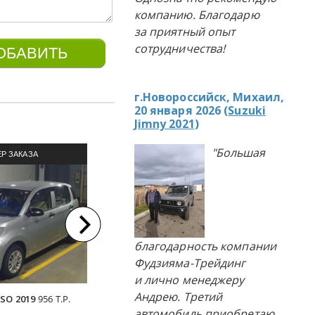
компанию. Благодарю
за приятный опыт
сотрудничества!
г.Новороссийск, Михаил,
20 января 2026 (
Suzuki
Jimny 2021
)
"Большая
Р ЗАКАЗА
ПРИМЕР ЗАКАЗА
П
ЛЯ ИЗ ЯПОНИИ
АВТОМОБИЛЯ ИЗ ЯПОНИИ
АВТОМ
благодарность компании
Фудзияма-Трейдинг
и лично менеджеру
Андрею. Третий
SO 2019
956 Т.Р.
MAZDA AXELA 2017
1326 Т.Р.
TOYOTA` 
автомобиль приобретаю