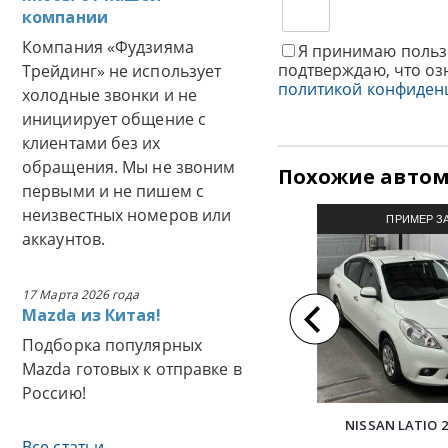
компании
Компания «Фудзияма
Я принимаю польз
подтверждаю, что оз
Трейдинг» не использует
политикой конфиден
холодные звонки и не
инициирует общение с
клиентами без их
обращения. Мы не звоним
Похожие авто
первыми и не пишем с
неизвестных номеров или
ПРИМЕР З
аккаунтов.
АВТОМОБИЛЯ И
17 Марта 2026 года
Mazda из Китая!
Подборка популярных
Mazda готовых к отправке в
Россию!
NISSAN LATIO 2
Все статьи