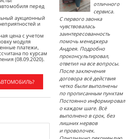
исты!
отличного
автомобиля перед
сервиса.
льный аукционный
С первого звонка
 неприятностей и
чувствовалась
заинтересованность
ная цена с учетом
помочь менеджера
новку модуля
женные платежи,
Андрея. Подробно
ссчитана по курсам
проконсультировал,
ения (08.09.2020).
ответил на все вопросы.
После заключения
договора всё действия
 АВТОМОБИЛЬ?
четко были выполнены
по прописанным пунктам
Постоянно информировал
о каждом шаге. Всё
выполнено в срок, без
лишних нервов
и проволочек.
Однозначно рекомендую