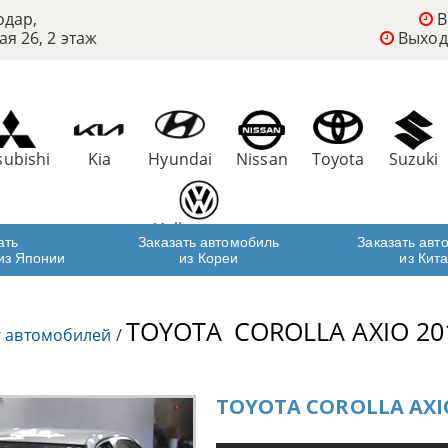
одар,
В
ая 26, 2 этаж
Выход
subishi
Kia
Hyundai
Nissan
Toyota
Suzuki
Volkswagen
ать
Заказать автомобиль
Заказать авт
из Японии
из Кореи
из Кит
TOYOTA
COROLLA AXIO 20
г автомобилей
/
TOYOTA COROLLA AXIO