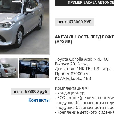
ПРИМЕР ЗАКАЗА АВТОМОБ
673000 РУБ
ЦЕНА:
АКТУАЛЬНОСТЬ ПРЕДЛОЖЕНИ
(АРХИВ)
Toyota Corolla Axio NRE160;
Выпуск 2016 год;
Двигатель 1NК-FE - 1.3 литра, 9
Пробег 87000 км;
KCAA Fukuoka 4BB
Комплектация X:
673000 руб
Цена:
- кондиционер;
- ECO- mode (режим экономи
Контакты
- подушка безопасности води
- подушка безопасности пер
- крепление детского сидения 