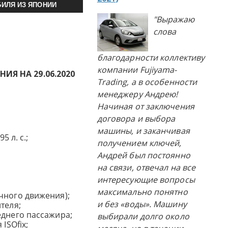
ИЛЯ ИЗ ЯПОНИИ
"Выражаю
слова
благодарности коллективу
компании Fujiyama-
Я НА 29.06.2020
Trading, а в особенности
менеджеру Андрею!
Начиная от заключения
договора и выбора
машины, и заканчивая
5 л. с.;
получением ключей,
Андрей был постоянно
на связи, отвечал на все
интересующие вопросы
максимально понятно
чного движения);
и без «воды». Машину
теля;
еднего пассажира;
выбирали долго около
ISOfix;