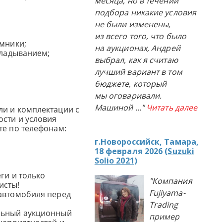
месяца, но в течении
подбора никакие условия
не были изменены,
из всего того, что было
емники;
на аукционах, Андрей
кладыванием;
выбрал, как я считаю
лучший вариант в том
бюджете, который
мы оговаривали.
Машиной
..."
Читать далее
и и комплектации с
сти и условия
те по телефонам:
г.Новороссийск, Тамара,
18 февраля 2026 (
Suzuki
Solio 2021
)
ги и только
"Компания
исты!
Fujiyama-
автомобиля перед
Trading
льный аукционный
пример