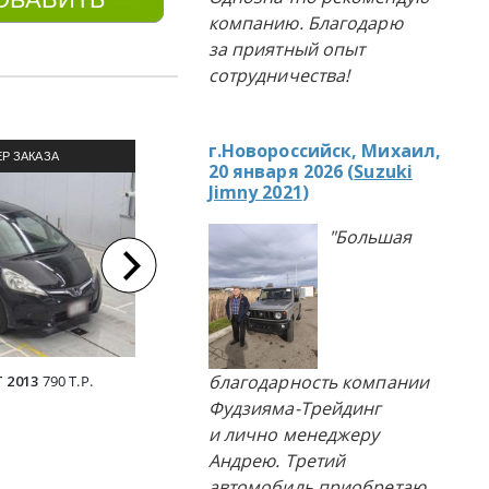
компанию. Благодарю
за приятный опыт
сотрудничества!
г.Новороссийск, Михаил,
Р ЗАКАЗА
ПРИМЕР ЗАКАЗА
П
20 января 2026 (
Suzuki
Jimny 2021
)
ЛЯ ИЗ ЯПОНИИ
АВТОМОБИЛЯ ИЗ ЯПОНИИ
АВТОМ
"Большая
благодарность компании
 2013
790 Т.Р.
HONDA INSIGHT 2012
890 Т.Р.
SUBARU IM
Фудзияма-Трейдинг
и лично менеджеру
Андрею. Третий
автомобиль приобретаю