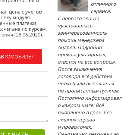
 неприятностей и
отличного
сервиса.
ная цена с учетом
новку модуля
С первого звонка
женные платежи,
чувствовалась
ссчитана по курсам
заинтересованность
ения (29.06.2020).
помочь менеджера
Андрея. Подробно
проконсультировал,
 АВТОМОБИЛЬ?
ответил на все вопросы.
После заключения
договора всё действия
четко были выполнены
по прописанным пунктам
Постоянно информировал
о каждом шаге. Всё
выполнено в срок, без
лишних нервов
и проволочек.
Однозначно рекомендую