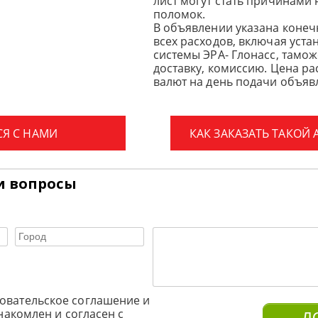
лист могут стать причинами
поломок.
В объявлении указана конеч
всех расходов, включая уста
системы ЭРА- Глонасс, тамо
доставку, комиссию.
Цена ра
валют на день подачи объявл
СЯ С НАМИ
КАК ЗАКАЗАТЬ ТАКОЙ
и вопросы
овательское соглашение и
накомлен и согласен с