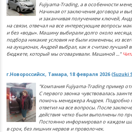
Fujiyama-Trading, а в особенности мен
Начиная от заключения договора и в
и заканчивая получением ключей, Анд
на связи, отвечал на все интересующие вопросы ма
и без «воды». Машину выбирали долго около месяца,
подбора никакие условия не были изменены, из всего
на аукционах, Андрей выбрал, как я считаю лучший в
бюджете, который мы оговаривали. Машиной
..."
Чит
г.Новороссийск, Тамара, 18 февраля 2026 (
Suzuki 
"Компания Fujiyama-Trading пример от
С первого звонка чувствовалась заинт
помочь менеджера Андрея. Подробно 
ответил на все вопросы. После заключ
действия четко были выполнены по п
Постоянно информировал о каждом ша
в срок, без лишних нервов и проволочек.