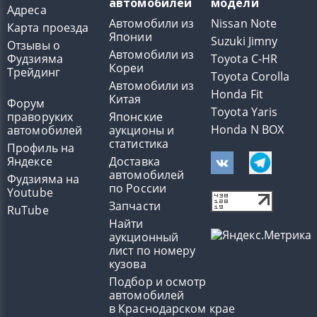
автомобилей
модели
Адреса
Автомобили из
Nissan Note
Карта проезда
Японии
Suzuki Jimny
Отзывы о
Автомобили из
Фудзияма
Toyota C-HR
Кореи
Трейдинг
Toyota Corolla
Автомобили из
Honda Fit
Китая
Форум
Toyota Yaris
праворуких
Японские
Honda N BOX
автомобилей
аукционы и
статистика
Профиль на
Яндексе
Доставка
автомобилей
Фудзияма на
по России
Youtube
Запчасти
RuTube
Найти
аукционный
лист по номеру
кузова
Подбор и осмотр
автомобилей
в Краснодарском крае