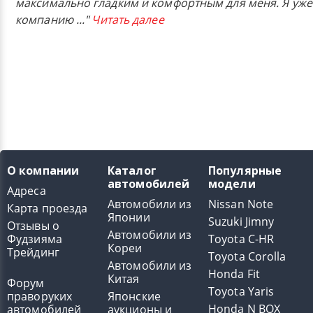
максимально гладким и комфортным для меня. Я уже
компанию
..."
Читать далее
О компании
Каталог
Популярные
автомобилей
модели
Адреса
Автомобили из
Nissan Note
Карта проезда
Японии
Suzuki Jimny
Отзывы о
Автомобили из
Фудзияма
Toyota C-HR
Кореи
Трейдинг
Toyota Corolla
Автомобили из
Honda Fit
Китая
Форум
Toyota Yaris
праворуких
Японские
Honda N BOX
автомобилей
аукционы и