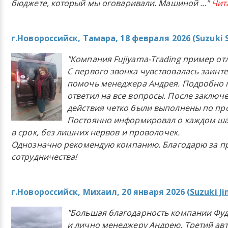
бюджете, который мы оговаривали. Машиной
..."
Чит
г.Новороссийск, Тамара, 18 февраля 2026 (
Suzuki 
"Компания Fujiyama-Trading пример от
С первого звонка чувствовалась заинт
помочь менеджера Андрея. Подробно 
ответил на все вопросы. После заключ
действия четко были выполнены по п
Постоянно информировал о каждом ша
в срок, без лишних нервов и проволочек.
Однозначно рекомендую компанию. Благодарю за п
сотрудничества!
г.Новороссийск, Михаил, 20 января 2026 (
Suzuki J
"Большая благодарность компании Фу
и лично менеджеру Андрею. Третий ав