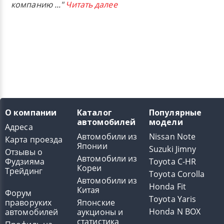
компанию
..."
Читать далее
О компании
Каталог
Популярные
автомобилей
модели
Адреса
Автомобили из
Nissan Note
Карта проезда
Японии
Suzuki Jimny
Отзывы о
Автомобили из
Фудзияма
Toyota C-HR
Кореи
Трейдинг
Toyota Corolla
Автомобили из
Honda Fit
Китая
Форум
Toyota Yaris
праворуких
Японские
Honda N BOX
автомобилей
аукционы и
статистика