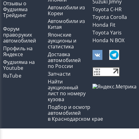
Suzuki Jimny
Отзывы о
Автомобили из
Фудзияма
Toyota C-HR
Кореи
Трейдинг
Toyota Corolla
Автомобили из
Honda Fit
Китая
Форум
Toyota Yaris
праворуких
Японские
Honda N BOX
автомобилей
аукционы и
статистика
Профиль на
Яндексе
Доставка
автомобилей
Фудзияма на
по России
Youtube
Запчасти
RuTube
Найти
аукционный
лист по номеру
кузова
Подбор и осмотр
автомобилей
в Краснодарском крае