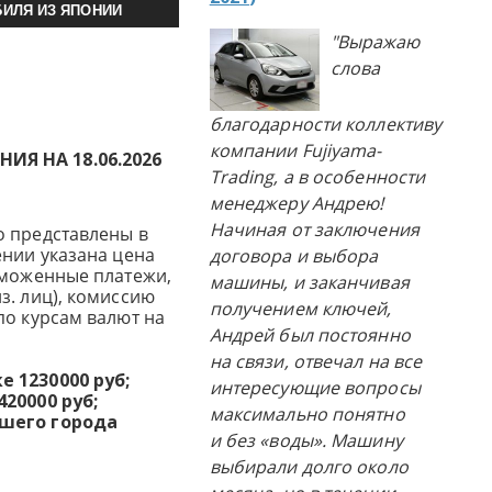
ИЛЯ ИЗ ЯПОНИИ
"Выражаю
слова
благодарности коллективу
компании Fujiyama-
Я НА 18.06.2026
Trading, а в особенности
менеджеру Андрею!
Начиная от заключения
о представлены в
ении указана цена
договора и выбора
аможенные платежи,
машины, и заканчивая
з. лиц), комиссию
получением ключей,
по курсам валют на
Андрей был постоянно
на связи, отвечал на все
 1230000 руб;
интересующие вопросы
20000 руб;
максимально понятно
ашего города
и без «воды». Машину
выбирали долго около