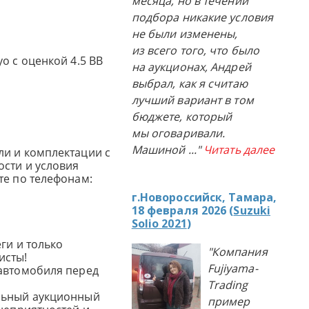
месяца, но в течении
подбора никакие условия
не были изменены,
из всего того, что было
o с оценкой 4.5 BB
на аукционах, Андрей
выбрал, как я считаю
лучший вариант в том
бюджете, который
мы оговаривали.
Машиной
..."
Читать далее
и и комплектации с
сти и условия
те по телефонам:
г.Новороссийск, Тамара,
18 февраля 2026 (
Suzuki
Solio 2021
)
ги и только
"Компания
исты!
Fujiyama-
автомобиля перед
Trading
льный аукционный
пример