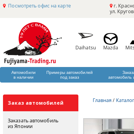
Посмотреть офис на карте
г. Красн
ул. Кругов
Daihatsu
Mazda
Mit
Автомобили
Примеры автомобилей
Заказ
в наличии
под заказ
автомобиль 
Главная
/
Катало
Заказ автомобилей
Заказать автомобиль
из Японии