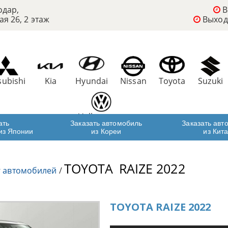
одар,
В
ая 26, 2 этаж
Выход
subishi
Kia
Hyundai
Nissan
Toyota
Suzuki
Volkswagen
ать
Заказать автомобиль
Заказать авт
из Японии
из Кореи
из Кит
TOYOTA
RAIZE 2022
г автомобилей
/
TOYOTA RAIZE 2022