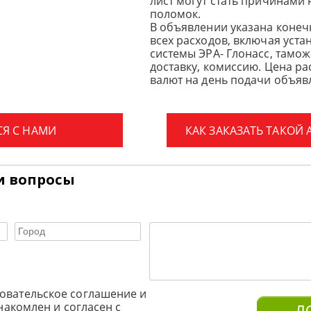
лист могут стать причинами
поломок.
В объявлении указана конеч
всех расходов, включая уста
системы ЭРА- Глонасс, тамо
доставку, комиссию.
Цена ра
валют на день подачи объявл
СЯ С НАМИ
КАК ЗАКАЗАТЬ ТАКОЙ
и вопросы
овательское соглашение и
накомлен и согласен с