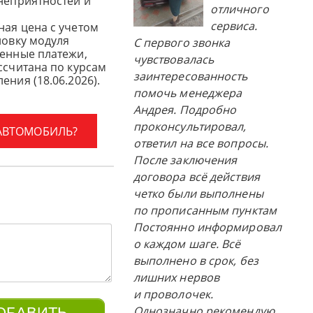
 неприятностей и
отличного
сервиса.
ная цена с учетом
новку модуля
С первого звонка
женные платежи,
чувствовалась
ссчитана по курсам
заинтересованность
ения (18.06.2026).
помочь менеджера
Андрея. Подробно
проконсультировал,
 АВТОМОБИЛЬ?
ответил на все вопросы.
После заключения
договора всё действия
четко были выполнены
по прописанным пунктам
Постоянно информировал
о каждом шаге. Всё
выполнено в срок, без
лишних нервов
и проволочек.
Однозначно рекомендую