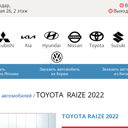
одар,
В
ая 26, 2 этаж
Выход
subishi
Kia
Hyundai
Nissan
Toyota
Suzuki
Volkswagen
ать
Заказать автомобиль
Заказать авт
из Японии
из Кореи
из Кит
TOYOTA
RAIZE 2022
г автомобилей
/
TOYOTA RAIZE 2022