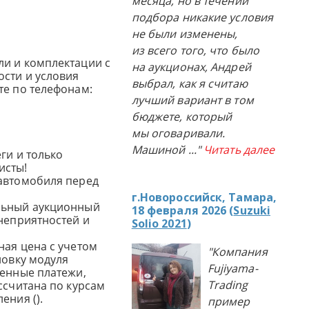
месяца, но в течении
подбора никакие условия
не были изменены,
из всего того, что было
и и комплектации с
на аукционах, Андрей
сти и условия
выбрал, как я считаю
те по телефонам:
лучший вариант в том
бюджете, который
мы оговаривали.
Машиной
..."
Читать далее
ги и только
исты!
автомобиля перед
г.Новороссийск, Тамара,
льный аукционный
18 февраля 2026 (
Suzuki
 неприятностей и
Solio 2021
)
ная цена с учетом
"Компания
новку модуля
Fujiyama-
женные платежи,
Trading
ссчитана по курсам
ения ().
пример