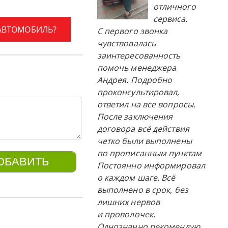
отличного
сервиса.
 АВТОМОБИЛЬ?
С первого звонка
чувствовалась
заинтересованность
помочь менеджера
Андрея. Подробно
проконсультировал,
ответил на все вопросы.
После заключения
договора всё действия
четко были выполнены
по прописанным пунктам
Постоянно информировал
о каждом шаге. Всё
выполнено в срок, без
лишних нервов
и проволочек.
Однозначно рекомендую