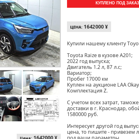
КУПЛЕНО ПОД ЗАКАЗ 
1642000 ¥
ЦЕНА:
Купили нашему клиенту Toyot
Toyota Raize в кузове A201;
2022 год выпуска;
Двигатель 1.2 л, 87 л.с;
Вариатор;
Пробег 17000 км
Куплен на аукционе LAA Oka
Комплектация Z.
С учетом всех затрат, тамо
доставки в г. Краснодар, об
1580000 руб.
Интересует другой год выпуск
цена, то пишите - привезем
1642000 ¥
под ваши параметры.
Цена: