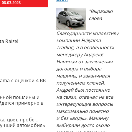
06.03.2026
"Выражаю
слова
благодарности коллективу
компании Fujiyama-
a Raize!
Trading, а в особенности
менеджеру Андрею!
Начиная от заключения
договора и выбора
машины, и заканчивая
yama с оценкой 4 BB
получением ключей,
Андрей был постоянно
на связи, отвечал на все
женной пошлины и
ойдется примерно в
интересующие вопросы
максимально понятно
и без «воды». Машину
а, цвет, пробег,
 лучший автомобиль
выбирали долго около