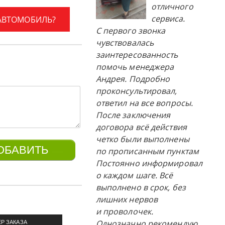
отличного
сервиса.
 АВТОМОБИЛЬ?
С первого звонка
чувствовалась
заинтересованность
помочь менеджера
Андрея. Подробно
проконсультировал,
ответил на все вопросы.
После заключения
договора всё действия
четко были выполнены
по прописанным пунктам
Постоянно информировал
о каждом шаге. Всё
выполнено в срок, без
лишних нервов
и проволочек.
Однозначно рекомендую
Р ЗАКАЗА
ПРИМЕР ЗАКАЗА
П