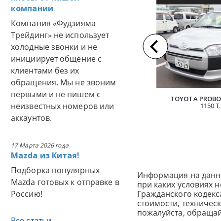
компании
АВТОМОБИЛЯ И
Компания «Фудзияма
Трейдинг» не использует
холодные звонки и не
инициирует общение с
клиентами без их
обращения. Мы не звоним
первыми и не пишем с
TOYOTA PROBOX
неизвестных номеров или
1150 Т.
аккаунтов.
17 Марта 2026 года
Mazda из Китая!
Подборка популярных
Информация на данн
Mazda готовых к отправке в
при каких условиях 
Россию!
Гражданского кодек
стоимости, техничес
пожалуйста, обраща
Все статьи