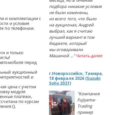
месяца, но в течении
подбора никакие условия
не были изменены,
и и комплектации с
из всего того, что было
сти и условия
на аукционах, Андрей
те по телефонам:
выбрал, как я считаю
лучший вариант в том
бюджете, который
мы оговаривали.
ги и только
Машиной
..."
Читать далее
исты!
автомобиля перед
льный аукционный
г.Новороссийск, Тамара,
 неприятностей и
18 февраля 2026 (
Suzuki
Solio 2021
)
ная цена с учетом
новку модуля
"Компания
женные платежи,
Fujiyama-
ссчитана по курсам
Trading
ения ().
пример