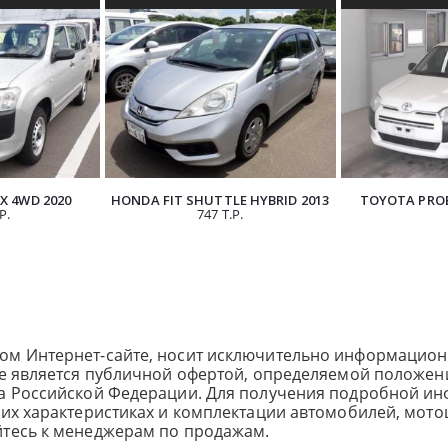
З ЯПОНИИ
АВТОМОБИЛЯ ИЗ ЯПОНИИ
АВТОМОБИ
 4WD 2020
HONDA FIT SHUTTLE HYBRID 2013
TOYOTA PROB
Р.
747 Т.Р.
ом Интернет-сайте, носит исключительно информацион
не является публичной офертой, определяемой положен
са Российской Федерации. Для получения подробной и
ких характеристиках и комплектации автомобилей, мото
йтесь к менеджерам по продажам.