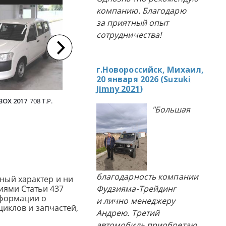
компанию. Благодарю
ЛЯ ИЗ ЯПОНИИ
АВТОМОБИЛЯ ИЗ ЯПОНИИ
АВТОМ
за приятный опыт
сотрудничества!
г.Новороссийск, Михаил,
20 января 2026 (
Suzuki
Jimny 2021
)
OX 2017
708 Т.Р.
NISSAN WINGROAD 2017
828 Т.Р.
NISSAN WI
"Большая
благодарность компании
ный характер и ни
иями Статьи 437
Фудзияма-Трейдинг
нформации о
и лично менеджеру
циклов и запчастей,
Андрею. Третий
автомобиль приобретаю