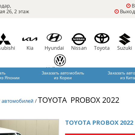
одар,
В
ая 26, 2 этаж
Выход
subishi
Kia
Hyundai
Nissan
Toyota
Suzuki
Volkswagen
ать
Заказать автомобиль
Заказать авт
из Японии
из Кореи
из Кит
TOYOTA
PROBOX 2022
г автомобилей
/
TOYOTA PROBOX 2022