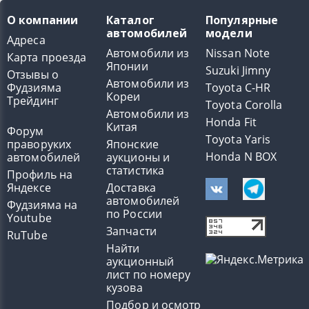
О компании
Каталог
Популярные
автомобилей
модели
Адреса
Автомобили из
Nissan Note
Карта проезда
Японии
Suzuki Jimny
Отзывы о
Автомобили из
Фудзияма
Toyota C-HR
Кореи
Трейдинг
Toyota Corolla
Автомобили из
Honda Fit
Китая
Форум
Toyota Yaris
праворуких
Японские
Honda N BOX
автомобилей
аукционы и
статистика
Профиль на
Яндексе
Доставка
автомобилей
Фудзияма на
по России
Youtube
Запчасти
RuTube
Найти
аукционный
лист по номеру
кузова
Подбор и осмотр