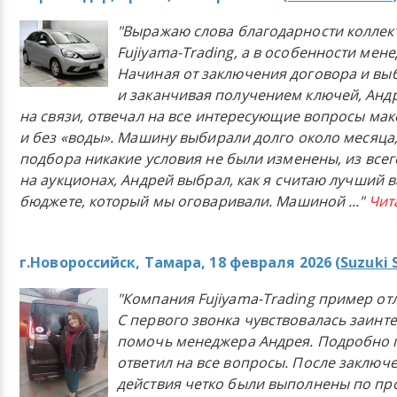
"Выражаю слова благодарности коллек
Fujiyama-Trading, а в особенности мен
Начиная от заключения договора и в
и заканчивая получением ключей, Анд
на связи, отвечал на все интересующие вопросы ма
и без «воды». Машину выбирали долго около месяца,
подбора никакие условия не были изменены, из всего
на аукционах, Андрей выбрал, как я считаю лучший в
бюджете, который мы оговаривали. Машиной
..."
Чит
г.Новороссийск, Тамара, 18 февраля 2026 (
Suzuki 
"Компания Fujiyama-Trading пример от
С первого звонка чувствовалась заинт
помочь менеджера Андрея. Подробно 
ответил на все вопросы. После заключ
действия четко были выполнены по п