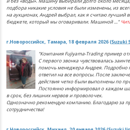
и без «воды». Машину выбирали долго около месяца,
подбора никакие условия не были изменены, из всего
на аукционах, Андрей выбрал, как я считаю лучший в
бюджете, который мы оговаривали. Машиной
..."
Чит
г.Новороссийск, Тамара, 18 февраля 2026 (
Suzuki 
"Компания Fujiyama-Trading пример от
С первого звонка чувствовалась заинт
помочь менеджера Андрея. Подробно 
ответил на все вопросы. После заключ
действия четко были выполнены по п
Постоянно информировал о каждом ша
в срок, без лишних нервов и проволочек.
Однозначно рекомендую компанию. Благодарю за п
сотрудничества!
г.Новороссийск, Михаил, 20 января 2026 (
Suzuki J