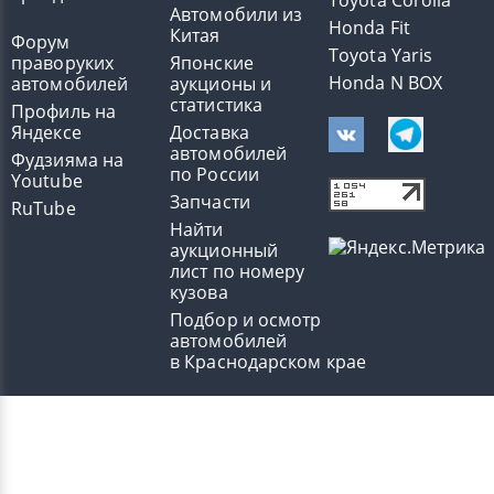
Toyota Corolla
Автомобили из
Honda Fit
Китая
Форум
Toyota Yaris
праворуких
Японские
Honda N BOX
автомобилей
аукционы и
статистика
Профиль на
Яндексе
Доставка
автомобилей
Фудзияма на
по России
Youtube
Запчасти
RuTube
Найти
аукционный
лист по номеру
кузова
Подбор и осмотр
автомобилей
в Краснодарском крае