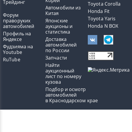
Кореи
Трейдинг
Toyota Corolla
Автомобили из
Honda Fit
Китая
Форум
Toyota Yaris
праворуких
Японские
Honda N BOX
автомобилей
аукционы и
статистика
Профиль на
Яндексе
Доставка
автомобилей
Фудзияма на
по России
Youtube
Запчасти
RuTube
Найти
аукционный
лист по номеру
кузова
Подбор и осмотр
автомобилей
в Краснодарском крае