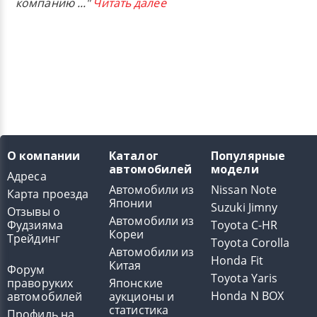
компанию
..."
Читать далее
О компании
Каталог
Популярные
автомобилей
модели
Адреса
Автомобили из
Nissan Note
Карта проезда
Японии
Suzuki Jimny
Отзывы о
Автомобили из
Фудзияма
Toyota C-HR
Кореи
Трейдинг
Toyota Corolla
Автомобили из
Honda Fit
Китая
Форум
Toyota Yaris
праворуких
Японские
Honda N BOX
автомобилей
аукционы и
статистика
Профиль на