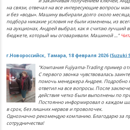
и заканчивая получением ключей, Анд
на связи, отвечал на все интересующие вопросы ма
и без «воды». Машину выбирали долго около месяца,
подбора никакие условия не были изменены, из всего
на аукционах, Андрей выбрал, как я считаю лучший в
бюджете, который мы оговаривали. Машиной
..."
Чит
г.Новороссийск, Тамара, 18 февраля 2026 (
Suzuki 
"Компания Fujiyama-Trading пример от
С первого звонка чувствовалась заинт
помочь менеджера Андрея. Подробно 
ответил на все вопросы. После заключ
действия четко были выполнены по п
Постоянно информировал о каждом ша
в срок, без лишних нервов и проволочек.
Однозначно рекомендую компанию. Благодарю за п
сотрудничества!