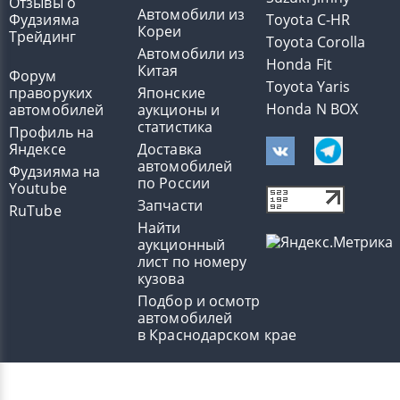
Отзывы о
Автомобили из
Фудзияма
Toyota C-HR
Кореи
Трейдинг
Toyota Corolla
Автомобили из
Honda Fit
Китая
Форум
Toyota Yaris
праворуких
Японские
Honda N BOX
автомобилей
аукционы и
статистика
Профиль на
Яндексе
Доставка
автомобилей
Фудзияма на
по России
Youtube
Запчасти
RuTube
Найти
аукционный
лист по номеру
кузова
Подбор и осмотр
автомобилей
в Краснодарском крае