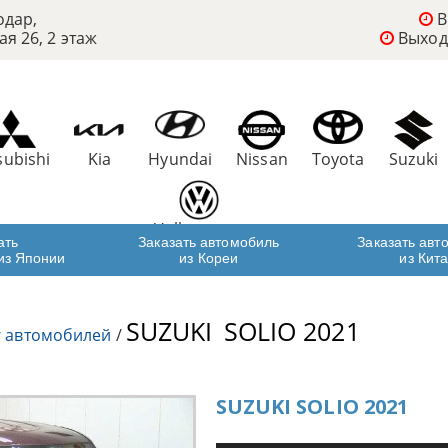
одар,
В
ая 26, 2 этаж
Выход
subishi
Kia
Hyundai
Nissan
Toyota
Suzuki
Volkswagen
ать
Заказать автомобиль
Заказать авт
из Японии
из Кореи
из Кит
SUZUKI
SOLIO 2021
г автомобилей
/
SUZUKI SOLIO 2021