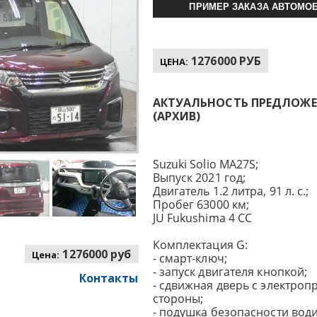
ПРИМЕР ЗАКАЗА АВТОМОБ
1276000 РУБ
ЦЕНА:
АКТУАЛЬНОСТЬ ПРЕДЛОЖЕНИ
(АРХИВ)
Suzuki Solio MA27S;
Выпуск 2021 год;
Двигатель 1.2 литра, 91 л. с.;
Пробег 63000 км;
JU Fukushima 4 CC
Комплектация G:
1276000 руб
Цена:
- смарт-ключ;
- запуск двигателя кнопкой;
Контакты
- сдвижная дверь с электроп
стороны;
- подушка безопасности води