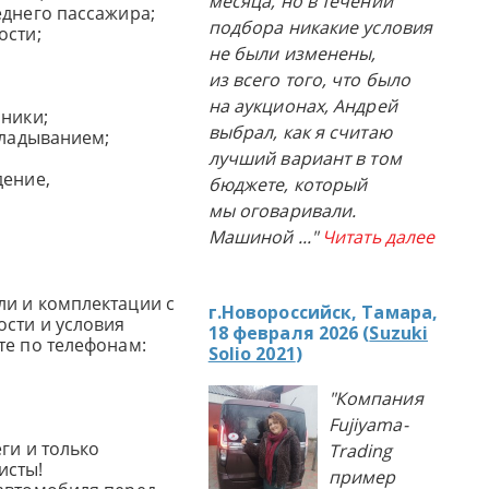
месяца, но в течении
еднего пассажира;
подбора никакие условия
ости;
не были изменены,
из всего того, что было
на аукционах, Андрей
мники;
выбрал, как я считаю
кладыванием;
лучший вариант в том
дение,
бюджете, который
мы оговаривали.
Машиной
..."
Читать далее
и и комплектации с
г.Новороссийск, Тамара,
сти и условия
18 февраля 2026 (
Suzuki
те по телефонам:
Solio 2021
)
"Компания
Fujiyama-
ги и только
Trading
исты!
пример