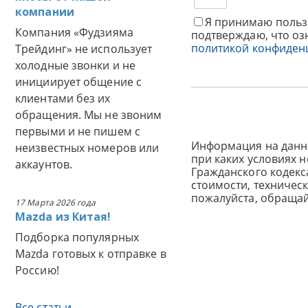
компании
Я принимаю польз
Компания «Фудзияма
подтверждаю, что оз
политикой конфиден
Трейдинг» не использует
холодные звонки и не
инициирует общение с
клиентами без их
обращения. Мы не звоним
первыми и не пишем с
Информация на данн
неизвестных номеров или
при каких условиях 
аккаунтов.
Гражданского кодек
стоимости, техничес
пожалуйста, обраща
17 Марта 2026 года
Mazda из Китая!
Подборка популярных
Mazda готовых к отправке в
Россию!
Все статьи