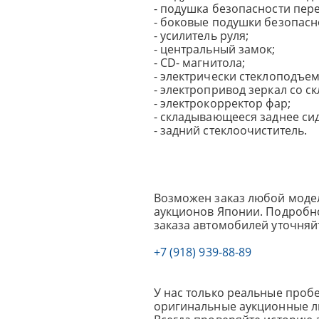
- подушка безопасности пер
- боковые подушки безопасн
- усилитель руля;
- центральный замок;
- СD- магнитола;
- электрически стеклоподъе
- электропривод зеркал со с
- электрокорректор фар;
- складывающееся заднее си
- задний стеклоочиститель.
Возможен заказ любой модел
аукционов Японии. Подробно
заказа автомобилей уточняй
+7 (918) 939-88-89
У нас только реальные пробе
оригинальные аукционные л