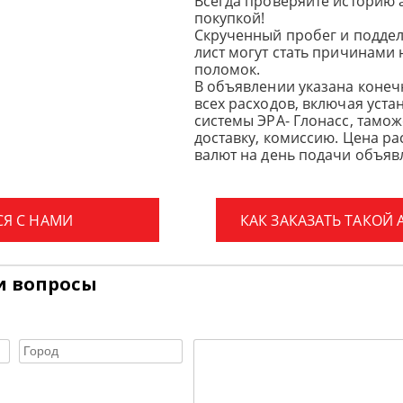
Всегда проверяйте историю 
покупкой!
Скрученный пробег и подде
лист могут стать причинами
поломок.
В объявлении указана конеч
всех расходов, включая уста
системы ЭРА- Глонасс, тамо
доставку, комиссию.
Цена ра
валют на день подачи объявл
СЯ С НАМИ
КАК ЗАКАЗАТЬ ТАКОЙ
и вопросы