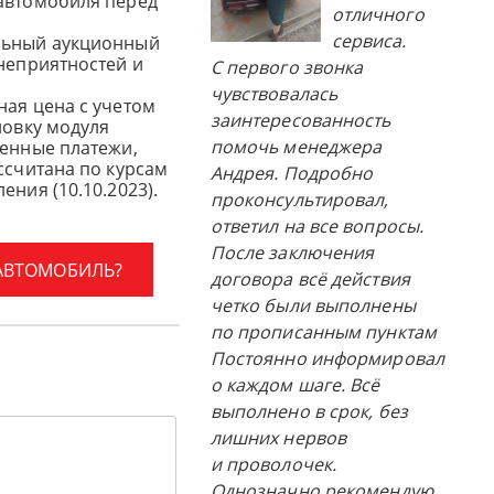
автомобиля перед
отличного
сервиса.
льный аукционный
 неприятностей и
С первого звонка
чувствовалась
ная цена с учетом
заинтересованность
новку модуля
помочь менеджера
женные платежи,
ссчитана по курсам
Андрея. Подробно
ения (10.10.2023).
проконсультировал,
ответил на все вопросы.
После заключения
 АВТОМОБИЛЬ?
договора всё действия
четко были выполнены
по прописанным пунктам
Постоянно информировал
о каждом шаге. Всё
выполнено в срок, без
лишних нервов
и проволочек.
Однозначно рекомендую