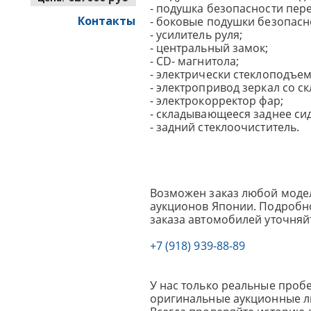
- подушка безопасности пер
Контакты
- боковые подушки безопасн
- усилитель руля;
- центральный замок;
- СD- магнитола;
- электрически стеклоподъе
- электропривод зеркал со с
- электрокорректор фар;
- складывающееся заднее си
- задний стеклоочиститель.
Возможен заказ любой модел
аукционов Японии. Подробно
заказа автомобилей уточняй
+7 (918) 939-88-89
У нас только реальные пробе
оригинальные аукционные л