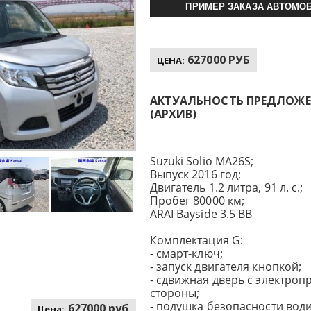
ПРИМЕР ЗАКАЗА АВТОМОБ
627000 РУБ
ЦЕНА:
АКТУАЛЬНОСТЬ ПРЕДЛОЖЕНИ
(АРХИВ)
Suzuki Solio MA26S;
Выпуск 2016 год;
Двигатель 1.2 литра, 91 л. с.;
Пробег 80000 км;
ARAI Bayside 3.5 BB
Комплектация G:
- смарт-ключ;
- запуск двигателя кнопкой;
- сдвижная дверь с электроп
стороны;
- подушка безопасности води
627000 руб
Цена: