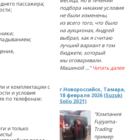
месяца, но в течении
еднего пассажира;
подбора никакие условия
ости;
не были изменены,
из всего того, что было
на аукционах, Андрей
мники;
выбрал, как я считаю
кладыванием;
лучший вариант в том
дение,
бюджете, который
мы оговаривали.
Машиной
..."
Читать далее
и и комплектации с
г.Новороссийск, Тамара,
сти и условия
18 февраля 2026 (
Suzuki
те по телефонам:
Solio 2021
)
"Компания
Fujiyama-
ги и только
Trading
исты!
пример