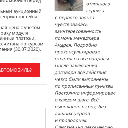
автомобиля перед
отличного
сервиса.
льный аукционный
 неприятностей и
С первого звонка
чувствовалась
ная цена с учетом
заинтересованность
новку модуля
помочь менеджера
женные платежи,
ссчитана по курсам
Андрея. Подробно
ения (30.07.2020).
проконсультировал,
ответил на все вопросы.
После заключения
 АВТОМОБИЛЬ?
договора всё действия
четко были выполнены
по прописанным пунктам
Постоянно информировал
о каждом шаге. Всё
выполнено в срок, без
лишних нервов
и проволочек.
Однозначно рекомендую