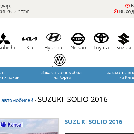
одар,
В
ая 26, 2 этаж
Выход
subishi
Kia
Hyundai
Nissan
Toyota
Suzuki
Volkswagen
ать
Заказать автомобиль
Заказать авт
из Японии
из Кореи
из Кит
SUZUKI
SOLIO 2016
г автомобилей
/
SUZUKI SOLIO 2016