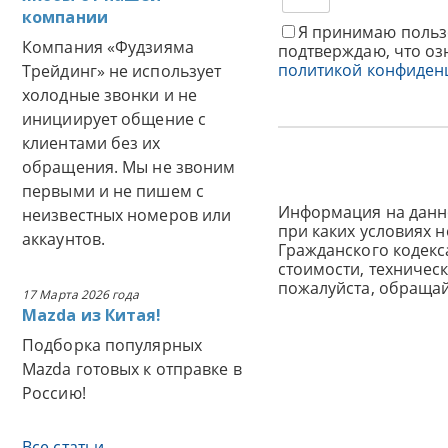
компании
Я принимаю польз
Компания «Фудзияма
подтверждаю, что оз
политикой конфиден
Трейдинг» не использует
холодные звонки и не
инициирует общение с
клиентами без их
обращения. Мы не звоним
первыми и не пишем с
Информация на данн
неизвестных номеров или
при каких условиях 
аккаунтов.
Гражданского кодек
стоимости, техничес
пожалуйста, обраща
17 Марта 2026 года
Mazda из Китая!
Подборка популярных
Mazda готовых к отправке в
Россию!
Все статьи