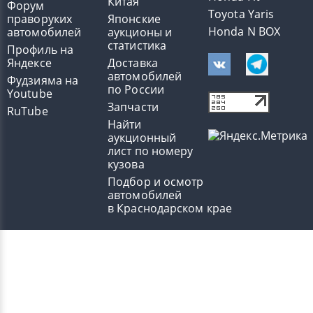
Китая
Форум
Toyota Yaris
праворуких
Японские
Honda N BOX
автомобилей
аукционы и
статистика
Профиль на
Яндексе
Доставка
автомобилей
Фудзияма на
по России
Youtube
Запчасти
RuTube
Найти
аукционный
лист по номеру
кузова
Подбор и осмотр
автомобилей
в Краснодарском крае