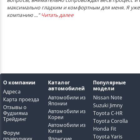
вопросы, внимательно сопровождал весь процесс и 
максимально гладким и комфортным для меня. Я уже
компанию
..."
Читать далее
О компании
Каталог
Популярные
автомобилей
модели
Адреса
Автомобили из
Nissan Note
Карта проезда
Японии
Suzuki Jimny
Отзывы о
Автомобили из
Фудзияма
Toyota C-HR
Кореи
Трейдинг
Toyota Corolla
Автомобили из
Honda Fit
Китая
Форум
Toyota Yaris
праворуких
Японские