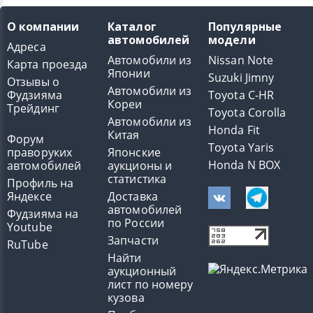
О компании
Каталог
Популярные
автомобилей
модели
Адреса
Автомобили из
Nissan Note
Карта проезда
Японии
Suzuki Jimny
Отзывы о
Автомобили из
Фудзияма
Toyota C-HR
Кореи
Трейдинг
Toyota Corolla
Автомобили из
Honda Fit
Китая
Форум
Toyota Yaris
праворуких
Японские
Honda N BOX
автомобилей
аукционы и
статистика
Профиль на
Яндексе
Доставка
автомобилей
Фудзияма на
по России
Youtube
Запчасти
RuTube
Найти
аукционный
лист по номеру
кузова