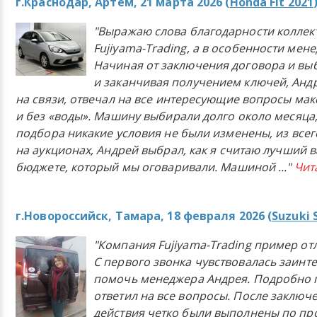
г.Краснодар, Артём, 21 марта 2026 (
Honda Fit 2021
"Выражаю слова благодарности коллек
Fujiyama-Trading, а в особенности мен
Начиная от заключения договора и в
и заканчивая получением ключей, Анд
на связи, отвечал на все интересующие вопросы ма
и без «воды». Машину выбирали долго около месяца,
подбора никакие условия не были изменены, из всего
на аукционах, Андрей выбрал, как я считаю лучший в
бюджете, который мы оговаривали. Машиной
..."
Чит
г.Новороссийск, Тамара, 18 февраля 2026 (
Suzuki 
"Компания Fujiyama-Trading пример от
С первого звонка чувствовалась заинт
помочь менеджера Андрея. Подробно 
ответил на все вопросы. После заключ
действия четко были выполнены по п