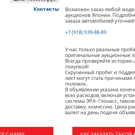
Контакты
Возможен заказ любой модел
аукционов Японии. Подробно
заказа автомобилей уточняй
+7 (918) 939-88-89
У нас только реальные пробе
оригинальные аукционные л
Всегда проверяйте историю 
покупкой!
Скрученный пробег и подде
лист могут стать причинами
поломок.
В объявлении указана конеч
всех расходов, включая уста
системы ЭРА- Глонасс, тамо
доставку, комиссию.
Цена ра
валют на день подачи объявл
СЯ С НАМИ
КАК ЗАКАЗАТЬ ТАКОЙ