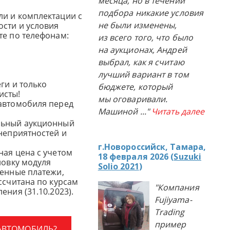
месяца, но в течении
подбора никакие условия
и и комплектации с
не были изменены,
сти и условия
те по телефонам:
из всего того, что было
на аукционах, Андрей
выбрал, как я считаю
лучший вариант в том
ги и только
бюджете, который
исты!
мы оговаривали.
автомобиля перед
Машиной
..."
Читать далее
льный аукционный
 неприятностей и
г.Новороссийск, Тамара,
ная цена с учетом
18 февраля 2026 (
Suzuki
новку модуля
Solio 2021
)
женные платежи,
ссчитана по курсам
"Компания
ения (31.10.2023).
Fujiyama-
Trading
пример
 АВТОМОБИЛЬ?