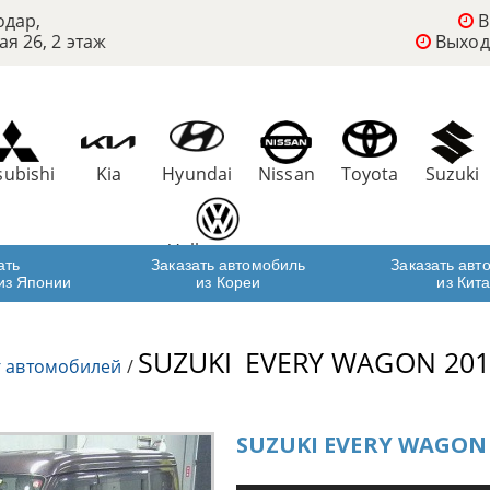
одар,
В
ая 26, 2 этаж
Выход
subishi
Kia
Hyundai
Nissan
Toyota
Suzuki
Volkswagen
ать
Заказать автомобиль
Заказать авт
из Японии
из Кореи
из Кит
SUZUKI
EVERY WAGON 201
г автомобилей
/
SUZUKI EVERY WAGON 