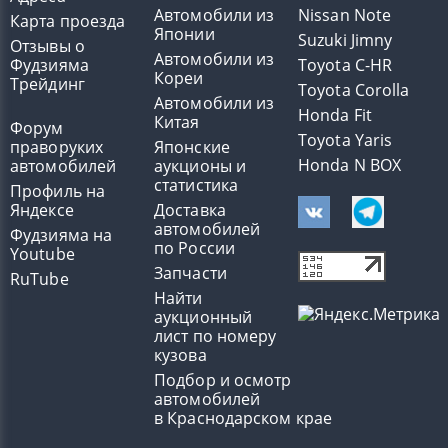
Автомобили из
Nissan Note
Карта проезда
Японии
Suzuki Jimny
Отзывы о
Автомобили из
Фудзияма
Toyota C-HR
Кореи
Трейдинг
Toyota Corolla
Автомобили из
Honda Fit
Китая
Форум
Toyota Yaris
праворуких
Японские
Honda N BOX
автомобилей
аукционы и
статистика
Профиль на
Яндексе
Доставка
автомобилей
Фудзияма на
по России
Youtube
Запчасти
RuTube
Найти
аукционный
лист по номеру
кузова
Подбор и осмотр
автомобилей
в Краснодарском крае