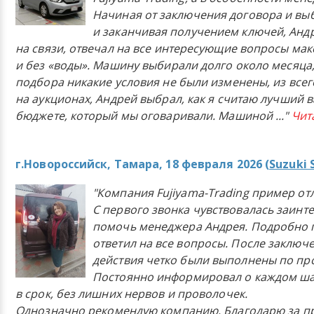
Начиная от заключения договора и в
и заканчивая получением ключей, Анд
на связи, отвечал на все интересующие вопросы ма
и без «воды». Машину выбирали долго около месяца,
подбора никакие условия не были изменены, из всего
на аукционах, Андрей выбрал, как я считаю лучший в
бюджете, который мы оговаривали. Машиной
..."
Чит
г.Новороссийск, Тамара, 18 февраля 2026 (
Suzuki 
"Компания Fujiyama-Trading пример от
С первого звонка чувствовалась заинт
помочь менеджера Андрея. Подробно 
ответил на все вопросы. После заключ
действия четко были выполнены по п
Постоянно информировал о каждом ша
в срок, без лишних нервов и проволочек.
Однозначно рекомендую компанию. Благодарю за п