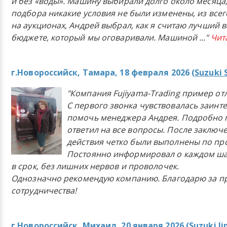
и без «воды». Машину выбирали долго около месяца,
подбора никакие условия не были изменены, из всего
на аукционах, Андрей выбрал, как я считаю лучший в
бюджете, который мы оговаривали. Машиной
..."
Чит
г.Новороссийск, Тамара, 18 февраля 2026 (
Suzuki 
"Компания Fujiyama-Trading пример от
С первого звонка чувствовалась заинт
помочь менеджера Андрея. Подробно 
ответил на все вопросы. После заключ
действия четко были выполнены по п
Постоянно информировал о каждом ша
в срок, без лишних нервов и проволочек.
Однозначно рекомендую компанию. Благодарю за п
сотрудничества!
г.Новороссийск, Михаил, 20 января 2026 (
Suzuki J