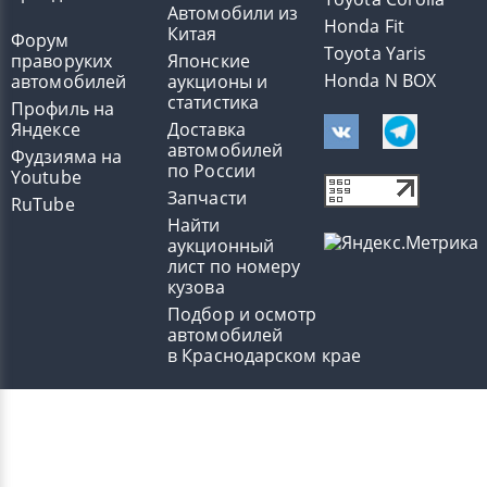
Автомобили из
Honda Fit
Китая
Форум
Toyota Yaris
праворуких
Японские
Honda N BOX
автомобилей
аукционы и
статистика
Профиль на
Яндексе
Доставка
автомобилей
Фудзияма на
по России
Youtube
Запчасти
RuTube
Найти
аукционный
лист по номеру
кузова
Подбор и осмотр
автомобилей
в Краснодарском крае