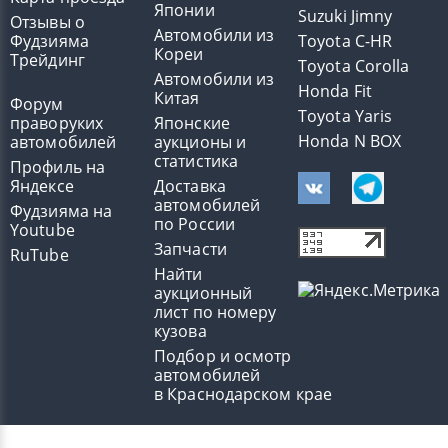
Японии
Suzuki Jimny
Отзывы о
Автомобили из
Фудзияма
Toyota C-HR
Кореи
Трейдинг
Toyota Corolla
Автомобили из
Honda Fit
Китая
Форум
Toyota Yaris
праворуких
Японские
Honda N BOX
автомобилей
аукционы и
статистика
Профиль на
Яндексе
Доставка
автомобилей
Фудзияма на
по России
Youtube
Запчасти
RuTube
Найти
аукционный
лист по номеру
кузова
Подбор и осмотр
автомобилей
в Краснодарском крае