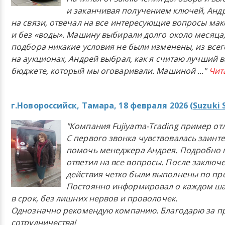
и заканчивая получением ключей, Анд
на связи, отвечал на все интересующие вопросы ма
и без «воды». Машину выбирали долго около месяца,
подбора никакие условия не были изменены, из всего
на аукционах, Андрей выбрал, как я считаю лучший в
бюджете, который мы оговаривали. Машиной
..."
Чит
г.Новороссийск, Тамара, 18 февраля 2026 (
Suzuki 
"Компания Fujiyama-Trading пример от
С первого звонка чувствовалась заинт
помочь менеджера Андрея. Подробно 
ответил на все вопросы. После заключ
действия четко были выполнены по п
Постоянно информировал о каждом ша
в срок, без лишних нервов и проволочек.
Однозначно рекомендую компанию. Благодарю за п
сотрудничества!