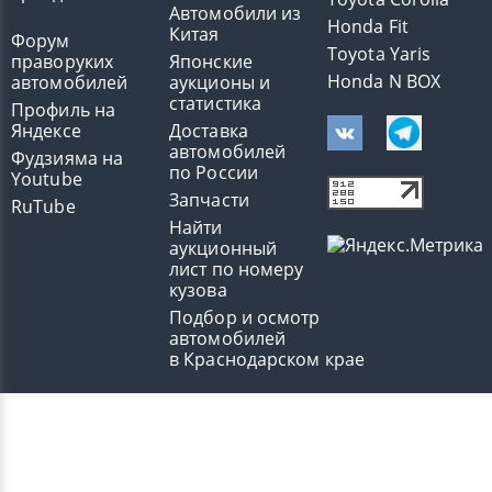
Автомобили из
Honda Fit
Китая
Форум
Toyota Yaris
праворуких
Японские
Honda N BOX
автомобилей
аукционы и
статистика
Профиль на
Яндексе
Доставка
автомобилей
Фудзияма на
по России
Youtube
Запчасти
RuTube
Найти
аукционный
лист по номеру
кузова
Подбор и осмотр
автомобилей
в Краснодарском крае