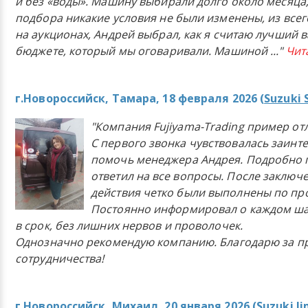
и без «воды». Машину выбирали долго около месяца,
подбора никакие условия не были изменены, из всего
на аукционах, Андрей выбрал, как я считаю лучший в
бюджете, который мы оговаривали. Машиной
..."
Чит
г.Новороссийск, Тамара, 18 февраля 2026 (
Suzuki 
"Компания Fujiyama-Trading пример от
С первого звонка чувствовалась заинт
помочь менеджера Андрея. Подробно 
ответил на все вопросы. После заключ
действия четко были выполнены по п
Постоянно информировал о каждом ша
в срок, без лишних нервов и проволочек.
Однозначно рекомендую компанию. Благодарю за п
сотрудничества!
г.Новороссийск, Михаил, 20 января 2026 (
Suzuki J