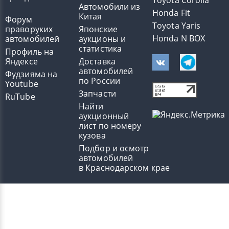
Toyota Corolla
Автомобили из
Honda Fit
Китая
Форум
Toyota Yaris
праворуких
Японские
Honda N BOX
автомобилей
аукционы и
статистика
Профиль на
Яндексе
Доставка
автомобилей
Фудзияма на
по России
Youtube
Запчасти
RuTube
Найти
аукционный
лист по номеру
кузова
Подбор и осмотр
автомобилей
в Краснодарском крае