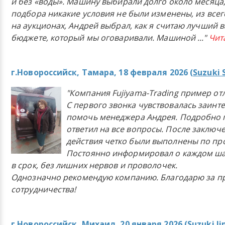
и без «воды». Машину выбирали долго около месяца,
подбора никакие условия не были изменены, из всего
на аукционах, Андрей выбрал, как я считаю лучший в
бюджете, который мы оговаривали. Машиной
..."
Чит
г.Новороссийск, Тамара, 18 февраля 2026 (
Suzuki 
"Компания Fujiyama-Trading пример от
С первого звонка чувствовалась заинт
помочь менеджера Андрея. Подробно 
ответил на все вопросы. После заключ
действия четко были выполнены по п
Постоянно информировал о каждом ша
в срок, без лишних нервов и проволочек.
Однозначно рекомендую компанию. Благодарю за п
сотрудничества!
г.Новороссийск, Михаил, 20 января 2026 (
Suzuki J