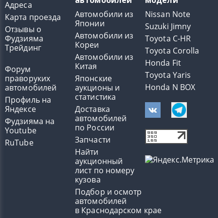
автомобилей
модели
Адреса
Автомобили из
Nissan Note
Карта проезда
Японии
Suzuki Jimny
Отзывы о
Автомобили из
Фудзияма
Toyota C-HR
Кореи
Трейдинг
Toyota Corolla
Автомобили из
Honda Fit
Китая
Форум
Toyota Yaris
праворуких
Японские
Honda N BOX
автомобилей
аукционы и
статистика
Профиль на
Яндексе
Доставка
автомобилей
Фудзияма на
по России
Youtube
Запчасти
RuTube
Найти
аукционный
лист по номеру
кузова
Подбор и осмотр
автомобилей
в Краснодарском крае