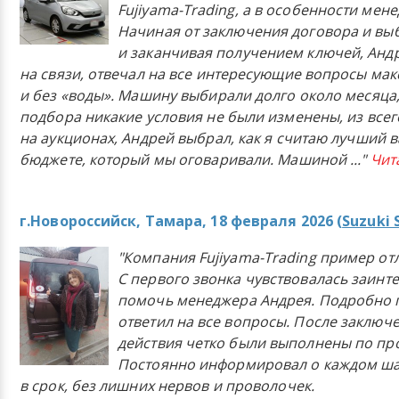
Fujiyama-Trading, а в особенности мен
Начиная от заключения договора и в
и заканчивая получением ключей, Анд
на связи, отвечал на все интересующие вопросы ма
и без «воды». Машину выбирали долго около месяца,
подбора никакие условия не были изменены, из всего
на аукционах, Андрей выбрал, как я считаю лучший в
бюджете, который мы оговаривали. Машиной
..."
Чит
г.Новороссийск, Тамара, 18 февраля 2026 (
Suzuki 
"Компания Fujiyama-Trading пример от
С первого звонка чувствовалась заинт
помочь менеджера Андрея. Подробно 
ответил на все вопросы. После заключ
действия четко были выполнены по п
Постоянно информировал о каждом ша
в срок, без лишних нервов и проволочек.