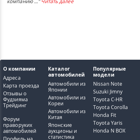
компанию
..."
Читать далее
О компании
Каталог
Популярные
автомобилей
модели
Адреса
Автомобили из
Nissan Note
Карта проезда
Японии
Suzuki Jimny
Отзывы о
Автомобили из
Фудзияма
Toyota C-HR
Кореи
Трейдинг
Toyota Corolla
Автомобили из
Honda Fit
Китая
Форум
Toyota Yaris
праворуких
Японские
Honda N BOX
автомобилей
аукционы и
статистика
Профиль на