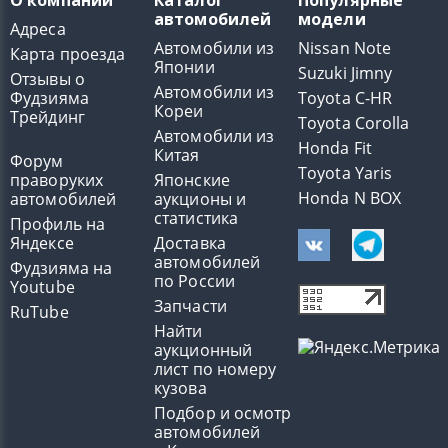
О компании
Каталог
Популярные
автомобилей
модели
Адреса
Автомобили из
Nissan Note
Карта проезда
Японии
Suzuki Jimny
Отзывы о
Автомобили из
Фудзияма
Toyota C-HR
Кореи
Трейдинг
Toyota Corolla
Автомобили из
Honda Fit
Китая
Форум
Toyota Yaris
праворуких
Японские
Honda N BOX
автомобилей
аукционы и
статистика
Профиль на
Яндексе
Доставка
автомобилей
Фудзияма на
по России
Youtube
Запчасти
RuTube
Найти
аукционный
лист по номеру
кузова
Подбор и осмотр
автомобилей