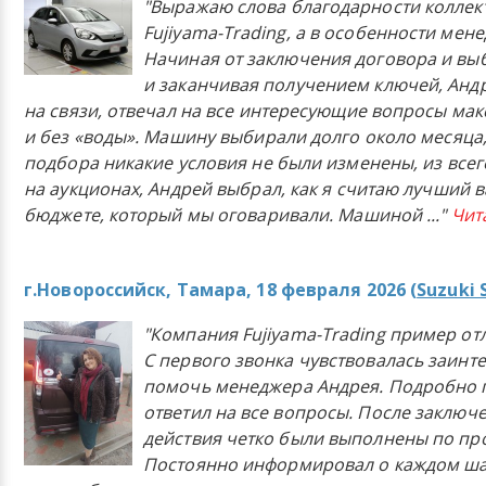
"Выражаю слова благодарности коллек
Fujiyama-Trading, а в особенности мен
Начиная от заключения договора и в
и заканчивая получением ключей, Анд
на связи, отвечал на все интересующие вопросы ма
и без «воды». Машину выбирали долго около месяца,
подбора никакие условия не были изменены, из всего
на аукционах, Андрей выбрал, как я считаю лучший в
бюджете, который мы оговаривали. Машиной
..."
Чит
г.Новороссийск, Тамара, 18 февраля 2026 (
Suzuki 
"Компания Fujiyama-Trading пример от
С первого звонка чувствовалась заинт
помочь менеджера Андрея. Подробно 
ответил на все вопросы. После заключ
действия четко были выполнены по п
Постоянно информировал о каждом ша