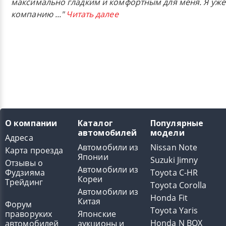
максимально гладким и комфортным для меня. Я уже
компанию
..."
Читать далее
О компании
Каталог
Популярные
автомобилей
модели
Адреса
Автомобили из
Nissan Note
Карта проезда
Японии
Suzuki Jimny
Отзывы о
Автомобили из
Фудзияма
Toyota C-HR
Кореи
Трейдинг
Toyota Corolla
Автомобили из
Honda Fit
Китая
Форум
Toyota Yaris
праворуких
Японские
Honda N BOX
автомобилей
аукционы и